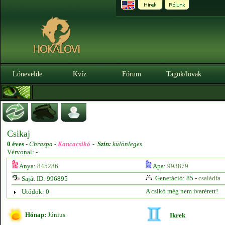
Lónevelde
Kvíz
Fórum
Tagok/lovak
Csikaj
0 éves
-
Chraspa -
Kancacsikó
-
Szín:
különleges
Vérvonal: -
Anya:
845286
Apa:
993879
Generáció: 85 -
családfa
Saját ID: 996895
A csikó még nem ivarérett!
Utódok: 0
Hónap:
Június
Ikrek