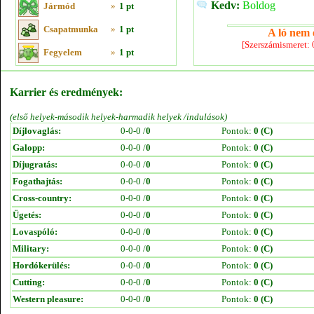
Kedv:
Boldog
Jármód
»
1 pt
Csapatmunka
»
1 pt
A ló nem e
[Szerszámismeret:
Fegyelem
»
1 pt
Karrier és eredmények:
(első helyek-második helyek-harmadik helyek /indulások)
Díjlovaglás:
0-0-0 /
0
Pontok:
0 (C)
Galopp:
0-0-0 /
0
Pontok:
0 (C)
Díjugratás:
0-0-0 /
0
Pontok:
0 (C)
Fogathajtás:
0-0-0 /
0
Pontok:
0 (C)
Cross-country:
0-0-0 /
0
Pontok:
0 (C)
Ügetés:
0-0-0 /
0
Pontok:
0 (C)
Lovaspóló:
0-0-0 /
0
Pontok:
0 (C)
Military:
0-0-0 /
0
Pontok:
0 (C)
Hordókerülés:
0-0-0 /
0
Pontok:
0 (C)
Cutting:
0-0-0 /
0
Pontok:
0 (C)
Western pleasure:
0-0-0 /
0
Pontok:
0 (C)