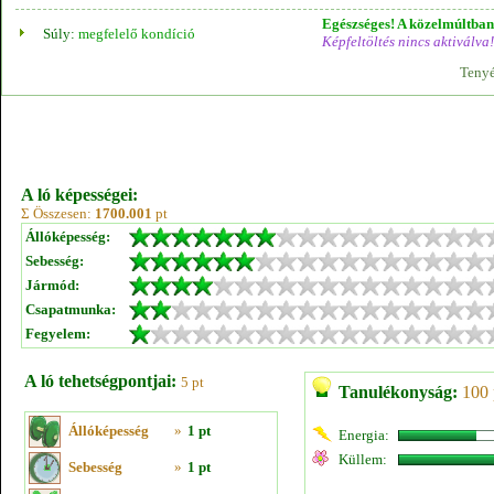
Egészséges! A közelmúltban 
Súly:
megfelelő kondíció
Képfeltöltés nincs aktiválva!
Tenyé
A ló képességei:
Σ Összesen:
1700.001
pt
Állóképesség:
Sebesség:
Jármód:
Csapatmunka:
Fegyelem:
A ló tehetségpontjai:
5 pt
Tanulékonyság:
100 
Állóképesség
»
1 pt
Energia:
Küllem:
Sebesség
»
1 pt