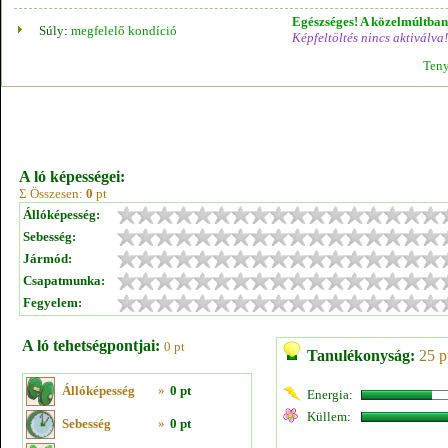
Egészséges! A közelmúltban 
Súly:
megfelelő kondíció
Képfeltöltés nincs aktiválva!
Teny
A ló képességei:
Σ Összesen:
0
pt
Állóképesség:
Sebesség:
Jármód:
Csapatmunka:
Fegyelem:
A ló tehetségpontjai:
0 pt
Tanulékonyság:
25 p
Állóképesség
»
0 pt
Energia:
Küllem:
Sebesség
»
0 pt