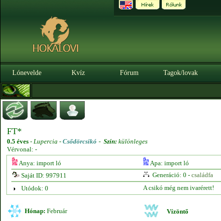
Lónevelde
Kvíz
Fórum
Tagok/lovak
FT*
0.5 éves
-
Lupercia -
Csődörcsikó
-
Szín:
különleges
Vérvonal: -
Anya: import ló
Apa: import ló
Generáció: 0 -
családfa
Saját ID: 997911
A csikó még nem ivarérett!
Utódok: 0
Hónap:
Február
Vízöntő