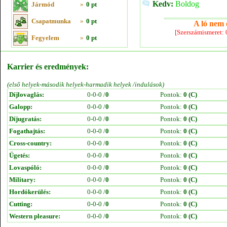
Kedv:
Boldog
Jármód
»
0 pt
Csapatmunka
»
0 pt
A ló nem e
[Szerszámismeret:
Fegyelem
»
0 pt
Karrier és eredmények:
(első helyek-második helyek-harmadik helyek /indulások)
Díjlovaglás:
0-0-0 /
0
Pontok:
0 (C)
Galopp:
0-0-0 /
0
Pontok:
0 (C)
Díjugratás:
0-0-0 /
0
Pontok:
0 (C)
Fogathajtás:
0-0-0 /
0
Pontok:
0 (C)
Cross-country:
0-0-0 /
0
Pontok:
0 (C)
Ügetés:
0-0-0 /
0
Pontok:
0 (C)
Lovaspóló:
0-0-0 /
0
Pontok:
0 (C)
Military:
0-0-0 /
0
Pontok:
0 (C)
Hordókerülés:
0-0-0 /
0
Pontok:
0 (C)
Cutting:
0-0-0 /
0
Pontok:
0 (C)
Western pleasure:
0-0-0 /
0
Pontok:
0 (C)