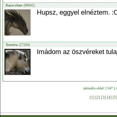
Kaze-chan
(88942)
Hupsz, eggyel elnéztem. :O
Soreiru
(27284)
Imádom az öszvéreket tul
(aktuális oldal: [ 147 ]
[1]
[2]
[3]
[4]
[5