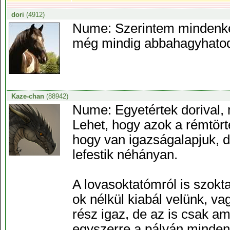
dori
(4912)
Nume: Szerintem mindenké
még mindig abbahagyhatod.
Kaze-chan
(88942)
Nume: Egyetértek dorival,
Lehet, hogy azok a rémtörté
hogy van igazságalapjuk, d
lefestik néhányan.
A lovasoktatómról is szokta
ok nélkül kiabál velünk, va
rész igaz, de az is csak am
egyszerre a pályán minden 