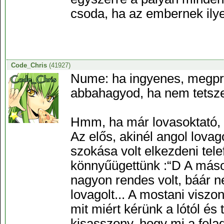
csoda, ha az embernek ilyen
Code_Chris
(41927)
Nume: ha ingyenes, megpr
abbahagyod, ha nem tetsz
Hmm, ha már lovasoktató,
Az elős, akinél angol lova
szokása volt elkezdeni tele
könnyűügettünk :“D A máso
nagyon rendes volt, báár né
lovagolt... A mostani visz
mit miért kérünk a lótól é
kisasszony, hogy mi a fela