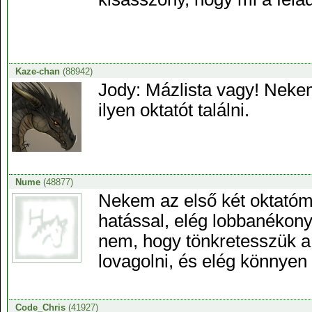
Kaze-chan
(88942)
Jody: Mázlista vagy! Nekem
ilyen oktatót találni.
Nume
(48877)
Nekem az első két oktatóm 
hatással, elég lobbanékony 
nem, hogy tönkretesszük a l
lovagolni, és elég könnyen
Code_Chris
(41927)