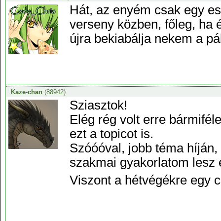
Hát, az enyém csak egy es
verseny közben, főleg, ha é
újra bekiabálja nekem a pá
Kaze-chan
(88942)
Sziasztok!
Elég rég volt erre bármifél
ezt a topicot is.
Szóóóval, jobb téma híján, 
szakmai gyakorlatom lesz 
Viszont a hétvégékre egy 