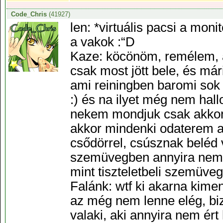
Code_Chris
(41927)
len: *virtuális pacsi a mon
a vakok :“D
Kaze: köcönöm, remélem, a
csak most jött bele, és már
ami reiningben baromi sok 
:) és na ilyet még nem hal
nekem mondjuk csak akkor
akkor mindenki odaterem a
csődörrel, csúsznak beléd 
szemüvegben annyira nem jó
mint tiszteletbeli szemüv
Falánk: wtf ki akarna kime
az még nem lenne elég, biz
valaki, aki annyira nem ért