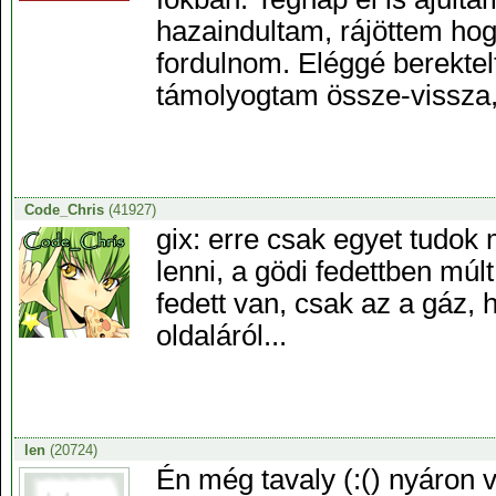
hazaindultam, rájöttem hogy
fordulnom. Eléggé berekte
támolyogtam össze-vissza,
Code_Chris
(41927)
gix: erre csak egyet tudok 
lenni, a gödi fedettben múlt
fedett van, csak az a gáz, h
oldaláról...
len
(20724)
Én még tavaly (:() nyáron 