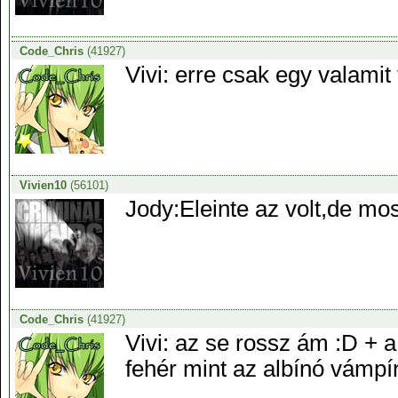
Code_Chris
(41927)
Vivi: erre csak egy valami
Vivien10
(56101)
Jody:Eleinte az volt,de mo
Code_Chris
(41927)
Vivi: az se rossz ám :D + 
fehér mint az albínó vámpí