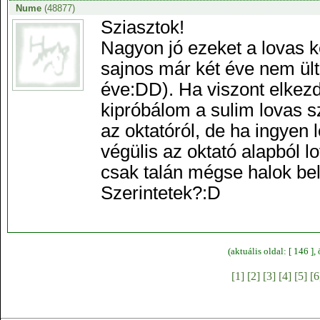
Nume
(48877)
Sziasztok!
Nagyon jó ezeket a lovas k
sajnos már két éve nem ült
éve:DD). Ha viszont elkezd
kipróbálom a sulim lovas s
az oktatóról, de ha ingyen 
végülis az oktató alapból lo
csak talán mégse halok bel
Szerintetek?:D
(aktuális oldal: [ 146 ]
[1]
[2]
[3]
[4]
[5]
[6