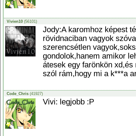
Vivien10
(56101)
Jody:A karomhoz képest t
rövidnaciban vagyok szóval
szerencsétlen vagyok,soks
gondolok,hanem amikor leh
átesek egy farönkön xd,és
szól rám,hogy mi a k***a 
Code_Chris
(41927)
Vivi: legjobb :P