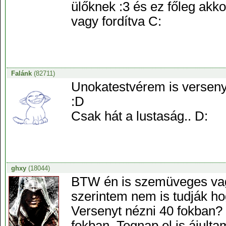
ülőknek :3 és ez főleg akk
vagy fordítva C:
Falánk
(82711)
Unokatestvérem is versenyz
:D
Csak hát a lustaság.. D:
ghxy
(18044)
BTW én is szemüveges vag
szerintem nem is tudják ho
Versenyt nézni 40 fokban?
fokban. Tegnap el is ájult