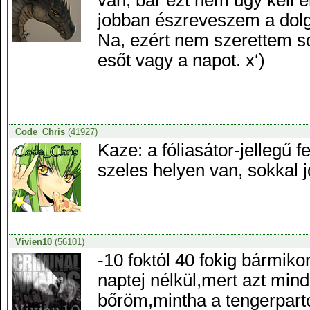
van, bár ezt nem úgy kell 
jobban észreveszem a dolg
Na, ezért nem szerettem so
esőt vagy a napot. x‘)
Code_Chris
(41927)
Kaze: a fóliasátor-jellegű f
szeles helyen van, sokkal j
Vivien10
(56101)
-10 foktól 40 fokig bármiko
naptej nélkül,mert azt mind
bőröm,mintha a tengerparto