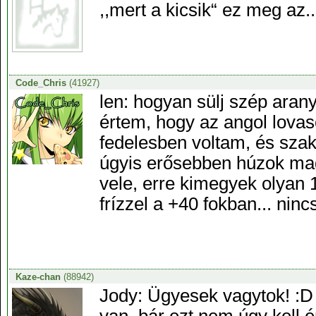
,,mert a kicsik“ ez meg az..
Code_Chris
(41927)
len: hogyan sülj szép aran
értem, hogy az angol lovas
fedelesben voltam, és szak
úgyis erősebben húzok ma
vele, erre kimegyek olyan 
frízzel a +40 fokban... nin
Kaze-chan
(88942)
Jody: Ügyesek vagytok! :D 