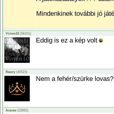
Mindenkinek további jó ját
Vivien10
(56101)
Eddig is ez a kép volt
Rawry
(40523)
Nem a fehér/szürke lovas
Aravae
(22882)