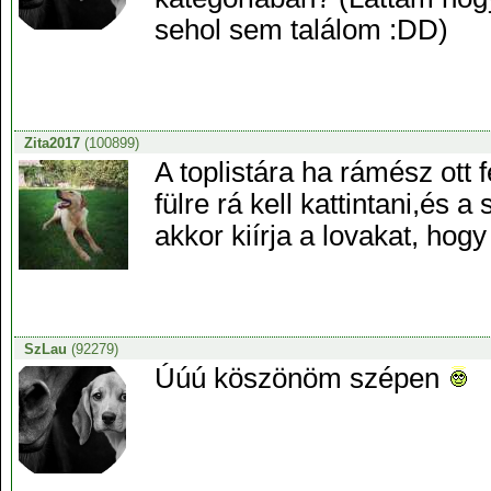
sehol sem találom :DD)
Zita2017
(100899)
A toplistára ha rámész ott 
fülre rá kell kattintani,és
akkor kiírja a lovakat, hogy 
SzLau
(92279)
Úúú köszönöm szépen