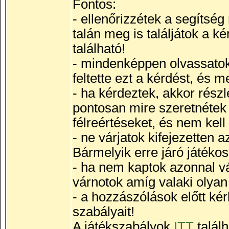
Fontos:
- ellenőrizzétek a segítsé
talán meg is találjátok a 
található!
- mindenképpen olvassatok 
feltette ezt a kérdést, és 
- ha kérdeztek, akkor részle
pontosan mire szeretnétek v
félreértéseket, és nem kell
- ne várjatok kifejezetten
Bármelyik erre járó játékos
- ha nem kaptok azonnal vá
várnotok amíg valaki olyan j
- a hozzászólások előtt kér
szabályait!
A játékszabályok
ITT
talál