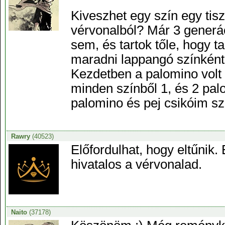
Kiveszhet egy szín egy tisz
vérvonalból? Már 3 generác
sem, és tartok tőle, hogy t
maradni lappangó színkén
Kezdetben a palomino volt 
minden színből 1, és 2 palo
palomino és pej csikóim sz
Rawry
(40523)
Előfordulhat, hogy eltűnik.
hivatalos a vérvonalad.
Naito
(37178)