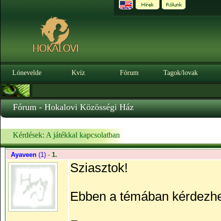
Lónevelde
Kvíz
Fórum
Tagok/lovak
Fórum - Hokalovi Közösségi Ház
Kérdések: A játékkal kapcsolatban
Ayaveen
(1)
-
1.
Sziasztok!
Ebben a témában kérdezhett