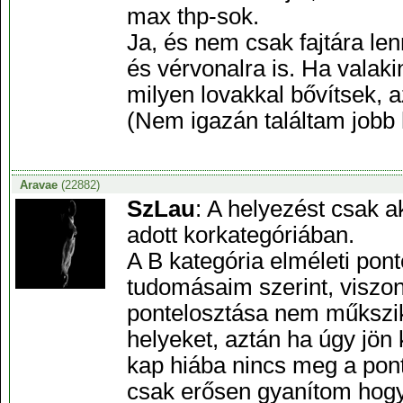
max thp-sok.
Ja, és nem csak fajtára le
és vérvonalra is. Ha valaki
milyen lovakkal bővítsek,
(Nem igazán találtam jobb 
Aravae
(22882)
SzLau
: A helyezést csak 
adott korkategóriában.
A B kategória elméleti po
tudomásaim szerint, viszo
pontelosztása nem műkszik,
helyeket, aztán ha úgy jön k
kap hiába nincs meg a pont
csak erősen gyanítom hogy 