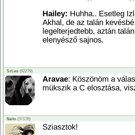
Hailey:
Huhha.. Esetleg Iz
Akhal, de az talán kevésbé
legelterjedtebb, aztán talán
elenyésző sajnos.
SzLau
(92279)
Aravae
: Köszönöm a válas
mükszik a C elosztása, vis
Naito
(37178)
Sziasztok!