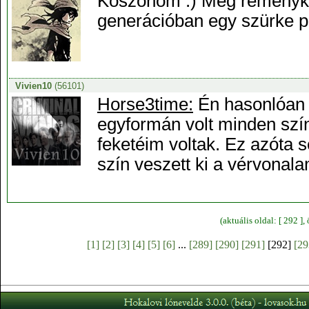
Köszönöm :) Még reményked
generációban egy szürke p
Vivien10
(56101)
Horse3time:
Én hasonlóan 
egyformán volt minden színb
feketéim voltak. Ez azóta s
szín veszett ki a vérvonal
(aktuális oldal: [ 292 ]
[1]
[2]
[3]
[4]
[5]
[6]
...
[289]
[290]
[291]
[292]
[29