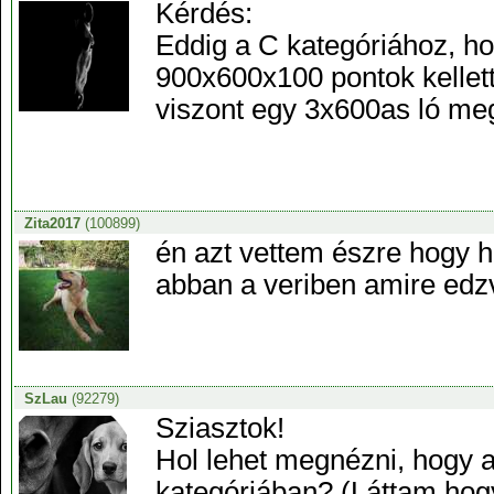
Kérdés:
Eddig a C kategóriához, ho
900x600x100 pontok kellett
viszont egy 3x600as ló meg
Zita2017
(100899)
én azt vettem észre hogy 
abban a veriben amire edz
SzLau
(92279)
Sziasztok!
Hol lehet megnézni, hogy a
kategóriában? (Láttam hogy