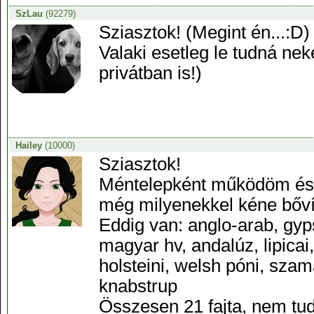
SzLau
(92279)
Sziasztok! (Megint én...:D)
Valaki esetleg le tudná nek
privátban is!)
Hailey
(10000)
Sziasztok!
Méntelepként működöm és ar
még milyenekkel kéne bőví
Eddig van: anglo-arab, gyps
magyar hv, andalúz, lipicai,
holsteini, welsh póni, szamá
knabstrup
Összesen 21 fajta, nem tudo