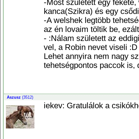
-Most született egy fekete,
kanca(Szikra) és egy csődi
-A welshek legtöbb tehetség
az én lovaim töltik be, ezált
- :Nálam született az eddig
vel, a Robin nevet viseli :D
Lehet annyira nem nagy sz
tehetségpontos paccok is, 
Aszusz
(3512)
iekev: Gratulálok a csikókh