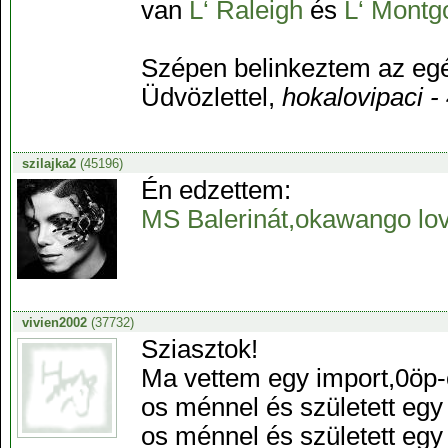
van
L‘ Raleigh
és
L‘ Montg
Szépen belinkeztem az eg
Üdvözlettel,
hokalovipaci -
szilajka2
(45196)
Én edzettem:
MS Balerinát,okawango lov
vivien2002
(37732)
Sziasztok!
Ma vettem egy import,0öp-
os ménnel és született eg
os ménnel és született egy