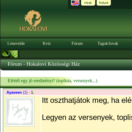
Lónevelde
Kvíz
Fórum
Tagok/lovak
Fórum - Hokalovi Közösségi Ház
Elértél egy jó eredményt? (toplista, versenyek...)
Ayaveen
(1)
-
1.
Itt oszthatjátok meg, ha el
Legyen az versenyek, topli