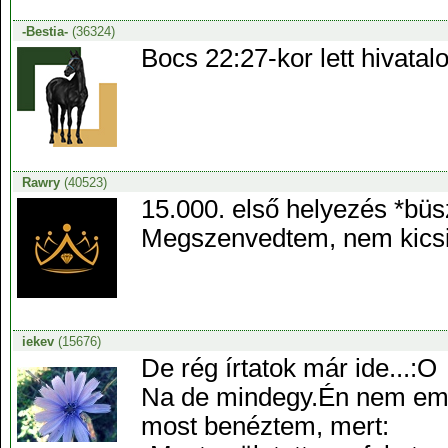
-Bestia-
(36324)
Bocs 22:27-kor lett hivatal
Rawry
(40523)
15.000. első helyezés *bü
Megszenvedtem, nem kicsi
iekev
(15676)
De rég írtatok már ide...:O
Na de mindegy.Én nem emlk
most benéztem, mert: