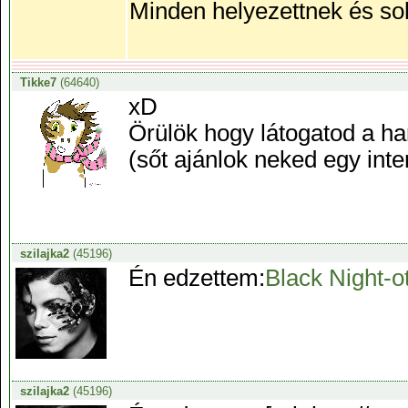
Minden helyezettnek és sok
Tikke7
(64640)
xD
Örülök hogy látogatod a har
(sőt ajánlok neked egy inte
szilajka2
(45196)
Én edzettem:
Black Night-o
szilajka2
(45196)