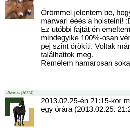
Örömmel jelentem be, hogy m
marwari ééés a holsteini! :
Ez utóbbi fajtát én emeltem
mindegyike 100%-osan vér
pej színt örökíti. Voltak má
találhattok meg.
Remélem hamarosan sokan t
-Bestia-
(36324)
2013.02.25-én 21:15-kor me
egy órára (2013.02.25. 21:27