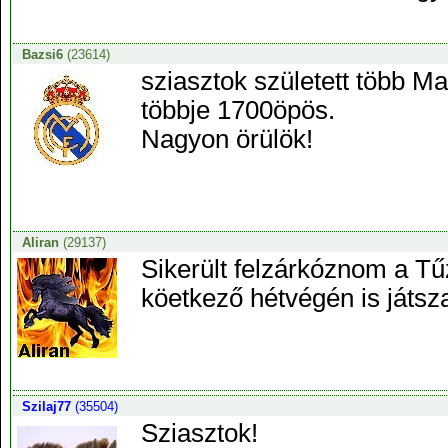
Bazsi6
(23614)
sziasztok született több 
többje 1700öpös.
Nagyon örülök!
Aliran
(29137)
Sikerült felzárkóznom a T
köetkező hétvégén is játsza
Szilaj77
(35504)
Sziasztok!