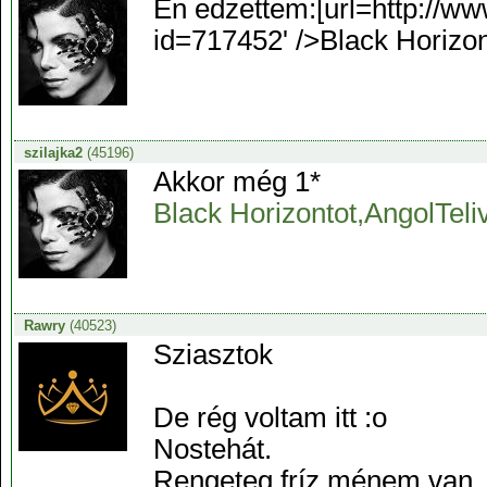
Én edzettem:[url=http://w
id=717452' />Black Horizont
szilajka2
(45196)
Akkor még 1*
Black Horizontot,AngolTeli
Rawry
(40523)
Sziasztok
De rég voltam itt :o
Nostehát.
Rengeteg fríz ménem van, a