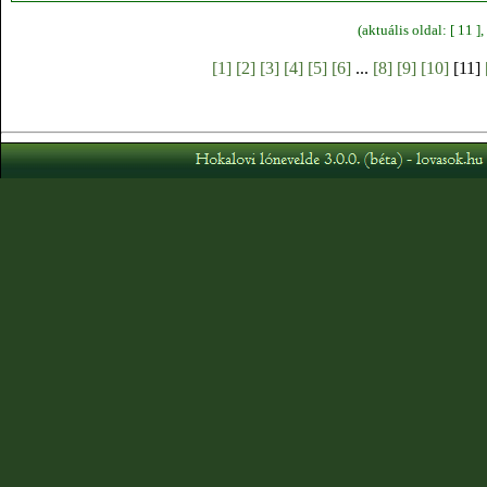
(aktuális oldal: [ 11 
[1]
[2]
[3]
[4]
[5]
[6]
...
[8]
[9]
[10]
[11]