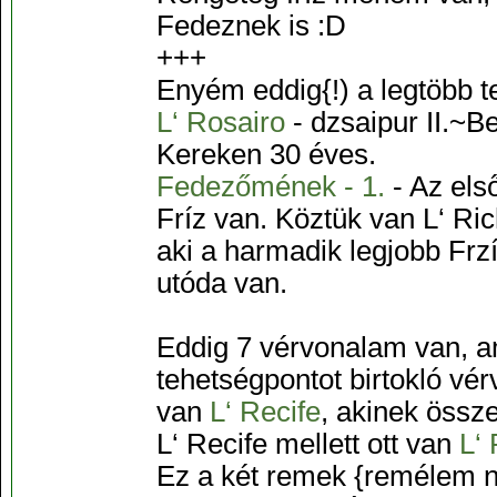
Fedeznek is :D
+++
Enyém eddig{!) a legtöbb t
L‘ Rosairo
- dzsaipur II.~B
Kereken 30 éves.
Fedezőmének - 1.
- Az első
Fríz van. Köztük van L‘ R
aki a harmadik legjobb Frz
utóda van.
Eddig 7 vérvonalam van, am
tehetségpontot birtokló vé
van
L‘ Recife
, akinek össz
L‘ Recife mellett ott van
L‘
Ez a két remek {remélem n