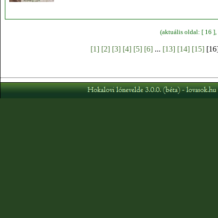
(aktuális oldal: [ 16 
[1]
[2]
[3]
[4]
[5]
[6]
...
[13]
[14]
[15]
[16