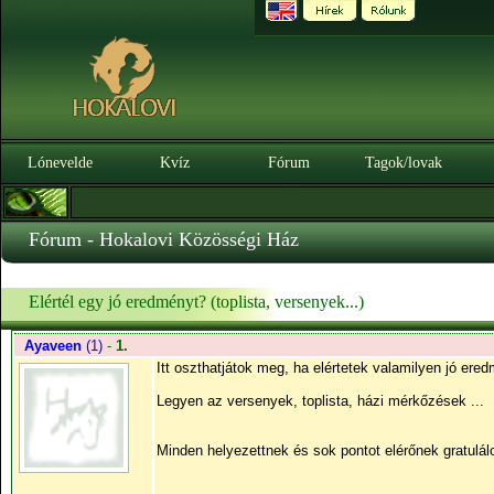
Lónevelde
Kvíz
Fórum
Tagok/lovak
Fórum - Hokalovi Közösségi Ház
Elértél egy jó eredményt? (toplista, versenyek...)
Ayaveen
(1)
-
1.
Itt oszthatjátok meg, ha elértetek valamilyen jó ered
Legyen az versenyek, toplista, házi mérkőzések ...
Minden helyezettnek és sok pontot elérőnek gratulál