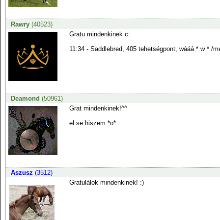
Rawry
(40523)
Gratu mindenkinek c:
11:34 - Saddlebred, 405 tehetségpont, wááá * w * /m
Deamond
(50961)
Grat mindenkinek!^^
el se hiszem *o* :
Aszusz
(3512)
Gratulálok mindenkinek! :)