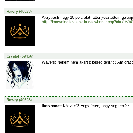
Rawry
(40523)
A Gytrash-t úgy 10 perc alatt áttenyésztettem galoppr
http://lonevelde.lovasok.hu/viewhorse.php?id=79504
Crystal
(59456)
Wayers: Nekem nem akarsz besegíteni? :3 Am grat 
Rawry
(40523)
ikerzsanett
Köszi x“3 Hogy érted, hogy segíteni? ~