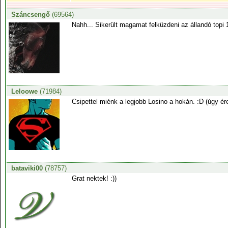
Száncsengő
(69564)
Nahh... Sikerült magamat felküzdeni az állandó topi 
Leloowe
(71984)
Csipettel miénk a legjobb Losino a hokán. :D (úgy é
bataviki00
(78757)
Grat nektek! :))