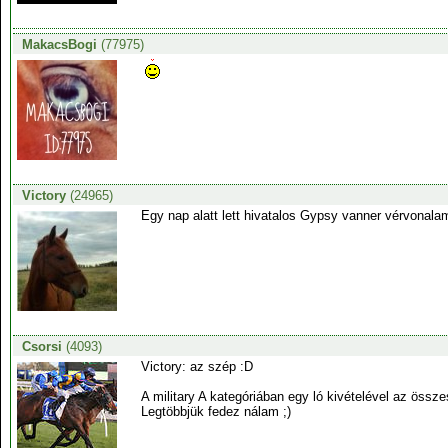
MakacsBogi
(77975)
Victory
(24965)
Egy nap alatt lett hivatalos Gypsy vanner vérvonala
Csorsi
(4093)
Victory: az szép :D
A military A kategóriában egy ló kivételével az össz
Legtöbbjük fedez nálam ;)