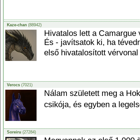
Kaze-chan
(88942)
Hivatalos lett a Camargue 
És - javítsatok ki, ha téve
első hivatalosított vérvonal 
Verocs
(7021)
Nálam született meg a Hok
csikója, és egyben a legel
Soreiru
(27284)