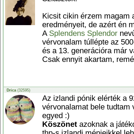
Kicsit cikin érzem magam 
eredményeit, de azért én 
A
Splendens Splendor
nevű
vérvonalam túllépte az 500
és a 13. generációra már v
Csak ennyit akartam, remé
Drica
(32595)
Az izlandi pónik elérték a 
vérvonalamat bele tudtam v
egyed :)
Köszönet
azoknak a játéko
thp-s izlandi ménjeikkel leh