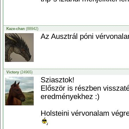
Kaze-chan
(88942)
Az Ausztrál póni vérvonalam
Victory
(24965)
Sziasztok!
Először is részben visszat
eredményekhez :)
Holsteini vérvonalam végre