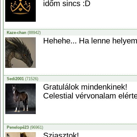
időm sincs :D
Kaze-chan
(88942)
Hehehe... Ha lenne helyem
Sedi2001
(71526)
Gratulálok mindenkinek!
Celestial vérvonalam elért
Penelopé23
(96961)
Sziasztok!