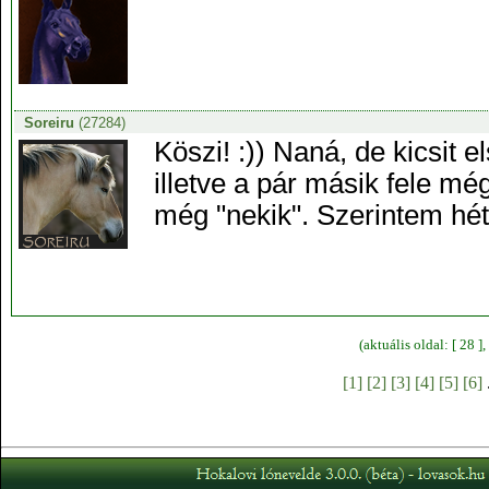
Soreiru
(27284)
Köszi! :)) Naná, de kicsit 
illetve a pár másik fele még
még "nekik". Szerintem hét
(aktuális oldal: [ 28 
[1]
[2]
[3]
[4]
[5]
[6]