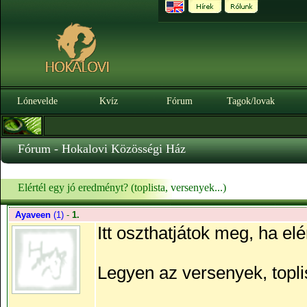
Lónevelde
Kvíz
Fórum
Tagok/lovak
Fórum - Hokalovi Közösségi Ház
Elértél egy jó eredményt? (toplista, versenyek...)
Ayaveen
(1)
-
1.
Itt oszthatjátok meg, ha el
Legyen az versenyek, topli