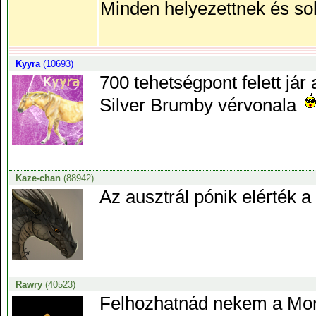
Minden helyezettnek és sok
Kyyra
(10693)
700 tehetségpont felett já
Silver Brumby vérvonala
Kaze-chan
(88942)
Az ausztrál pónik elérték a 
Rawry
(40523)
Felhozhatnád nekem a Morg