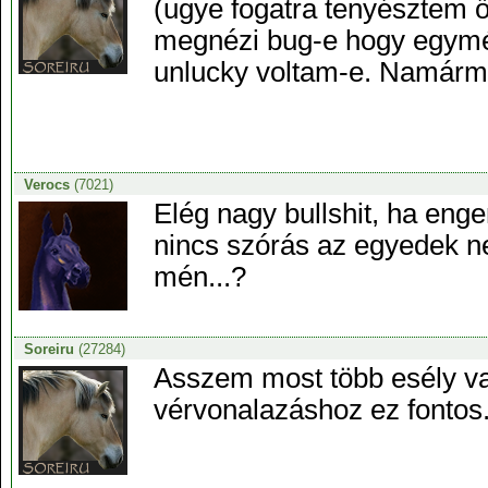
(ugye fogatra tenyésztem ő
megnézi bug-e hogy egyméá
unlucky voltam-e. Namármo
Verocs
(7021)
Elég nagy bullshit, ha eng
nincs szórás az egyedek n
mén...?
Soreiru
(27284)
Asszem most több esély va
vérvonalazáshoz ez fontos