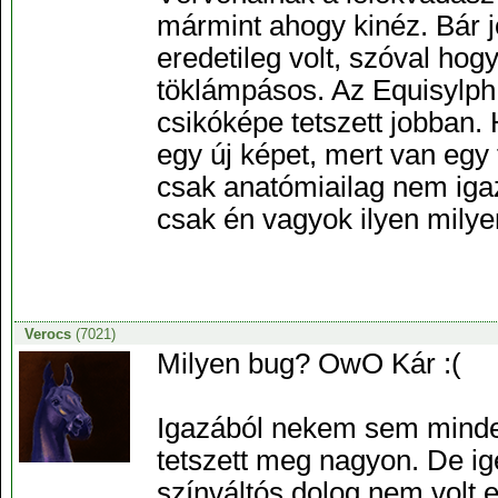
mármint ahogy kinéz. Bár 
eredetileg volt, szóval hogy
töklámpásos. Az Equisylph
csikóképe tetszett jobban
egy új képet, mert van egy f
csak anatómiailag nem igaz
csak én vagyok ilyen milyen
Verocs
(7021)
Milyen bug? OwO Kár :(
Igazából nekem sem mindeg
tetszett meg nagyon. De ig
színváltós dolog nem volt 