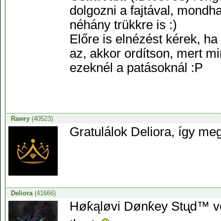
dolgozni a fajtával, mondha
néhány trükkre is :)
Előre is elnézést kérek, ha 
az, akkor ordítson, mert m
ezeknél a patásoknál :P
Rawry
(40523)
Gratulálok Deliora, így me
Deliora
(41666)
Høƙąløvi Dønƙey Stᶙd™ vé