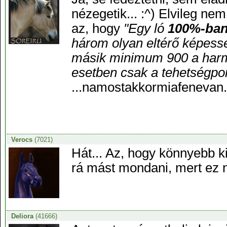
nézegetik... :^) Elvileg ne
az, hogy
"Egy ló
100%-ba
három olyan eltérő képess
másik minimum 900 a harm
esetben csak a tehetségpont
...namostakkormiafenevan.
Verocs
(7021)
Hát... Az, hogy könnyebb k
rá mást mondani, mert ez 
Deliora
(41666)