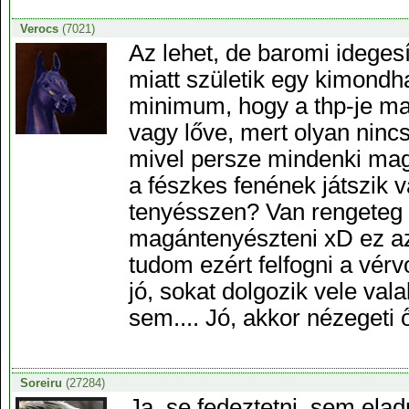
Verocs
(7021)
Az lehet, de baromi idegesí
miatt születik egy kimondh
minimum, hogy a thp-je m
vagy lőve, mert olyan nincs
mivel persze mindenki magá
a fészkes fenének játszik 
tenyésszen? Van rengeteg o
magántenyészteni xD ez 
tudom ezért felfogni a vér
jó, sokat dolgozik vele val
sem.... Jó, akkor nézeget
Soreiru
(27284)
Ja, se fedeztetni, sem eladn