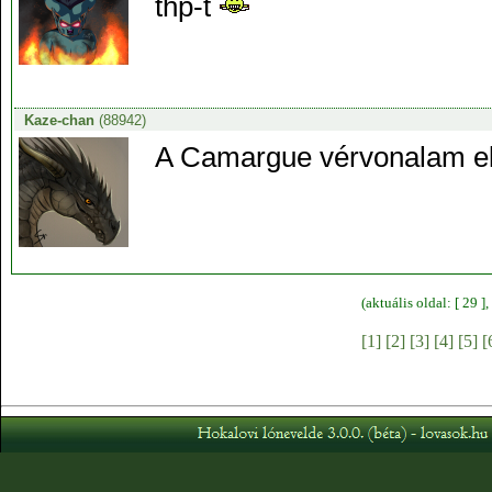
thp-t
Kaze-chan
(88942)
A Camargue vérvonalam el
(aktuális oldal: [ 29 
[1]
[2]
[3]
[4]
[5]
[