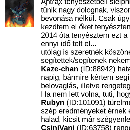
Aɲtɾᶏx tenyészetbeli sleip
tűnik nagy dolognak, viszon
bevonása nélkül. Csak úgy
kezdtem el őket tenyészten
2014 óta tenyésztem ezt a
ennyi idő telt el...
utólag is szeretnék köszön
segítettek/segítenek nekem
Kaze-chan
(ID:88942) hat
napig, bármire kértem segí
belovaglás, illetve renget
Ha nem lett volna, tuti, ho
Rubyn
(ID:101091) türelm
szép eredményeket érnek e
halad, kicsit már szégyen
CsiniVani
(ID:63758) renge