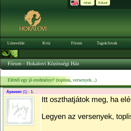
Lónevelde
Kvíz
Fórum
Tagok/lovak
Fórum - Hokalovi Közösségi Ház
Elértél egy jó eredményt? (toplista, versenyek...)
Ayaveen
(1)
-
1.
Itt oszthatjátok meg, ha el
Legyen az versenyek, topli