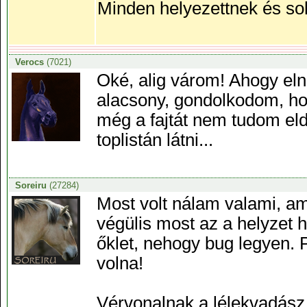
Minden helyezettnek és sok
Verocs
(7021)
Oké, alig várom! Ahogy eln
alacsony, gondolkodom, hog
még a fajtát nem tudom eldö
toplistán látni...
Soreiru
(27284)
Most volt nálam valami, a
végülis most az a helyzet
őklet, nehogy bug legyen. 
volna!
Vérvonalnak a lélekvadász 