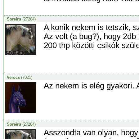
Soreiru
(27284)
A konik nekem is tetszik, s
Az volt (a bug?), hogy 2db 
200 thp közötti csikók szül
Verocs
(7021)
Az nekem is elég gyakori. 
Soreiru
(27284)
Asszondta van olyan, hogy 