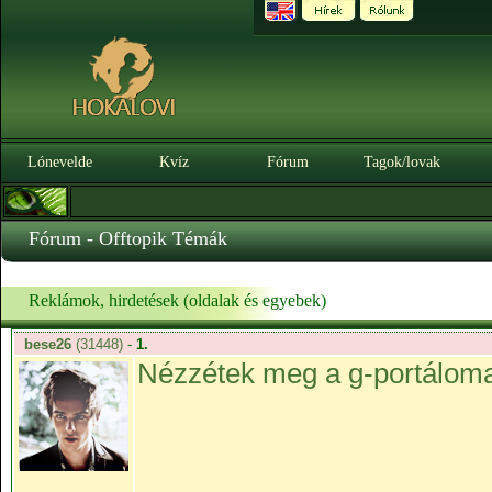
Lónevelde
Kvíz
Fórum
Tagok/lovak
Fórum - Offtopik Témák
Reklámok, hirdetések (oldalak és egyebek)
bese26
(31448)
-
1.
Nézzétek meg a g-portálomat