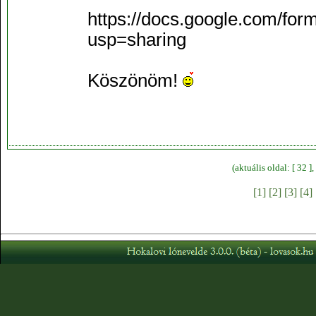
https://docs.google.com
usp=sharing
Köszönöm!
(aktuális oldal: [ 32 
[1]
[2]
[3]
[4]