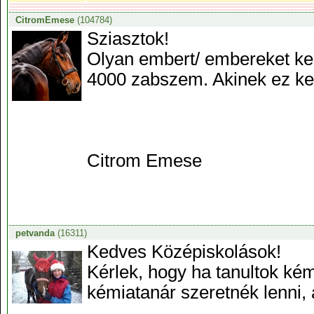
CitromEmese
(104784)
Sziasztok!
Olyan embert/ embereket ker
4000 zabszem. Akinek ez kev
Citrom Emese
petvanda
(16311)
Kedves Középiskolások!
Kérlek, hogy ha tanultok kém
kémiatanár szeretnék lenni, 