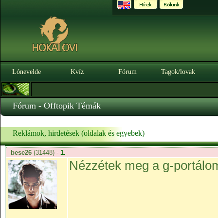
Lónevelde
Kvíz
Fórum
Tagok/lovak
Fórum - Offtopik Témák
Reklámok, hirdetések (oldalak és egyebek)
bese26
(31448)
-
1.
Nézzétek meg a g-portálom