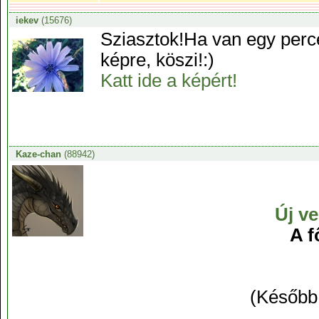
iekev
(15676)
Sziasztok!Ha van egy percet
képre, köszi!:)
Katt ide a képért!
Kaze-chan
(88942)
Új ve
A f
(Később 