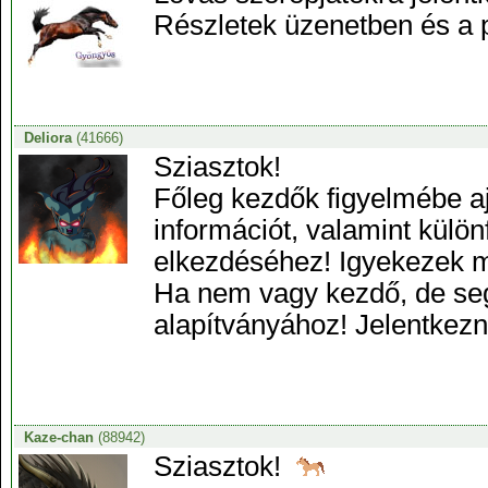
Részletek üzenetben és a 
Deliora
(41666)
Sziasztok!
Főleg kezdők figyelmébe 
információt, valamint különf
elkezdéséhez! Igyekezek mi
Ha nem vagy kezdő, de seg
alapítványához! Jelentkezn
Kaze-chan
(88942)
Sziasztok!