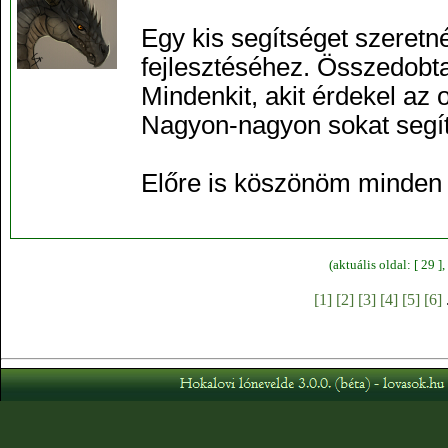
Egy kis segítséget szeretn
fejlesztéséhez. Összedob
Mindenkit, akit érdekel az 
Nagyon-nagyon sokat segít
Előre is köszönöm minden
(aktuális oldal: [ 29 
[1]
[2]
[3]
[4]
[5]
[6]