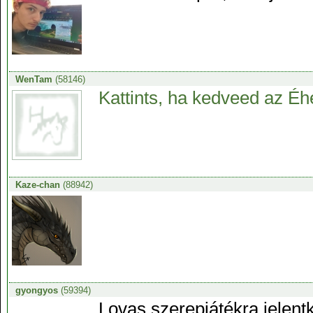
WenTam
(58146)
Kattints, ha kedveed az Éh
Kaze-chan
(88942)
gyongyos
(59394)
Lovas szerepjátékra jelent