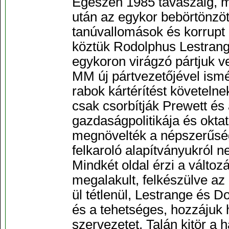
Egészen 1985 tavaszáig, m
után az egykor bebörtönzöt
tanúvallomások és korrupt l
köztük Rodolphus Lestrang
egykoron virágzó pártjuk v
MM új pártvezetőjével ismé
rabok kártérítést követelne
csak csorbítják Prewett és
gazdaságpolitikája és okta
megnövelték a népszerűsé
felkaroló alapítványukról n
Mindkét oldal érzi a változ
megalakult, felkészülve az
ül tétlenül, Lestrange és D
és a tehetséges, hozzájuk h
szervezetet. Talán kitör a 