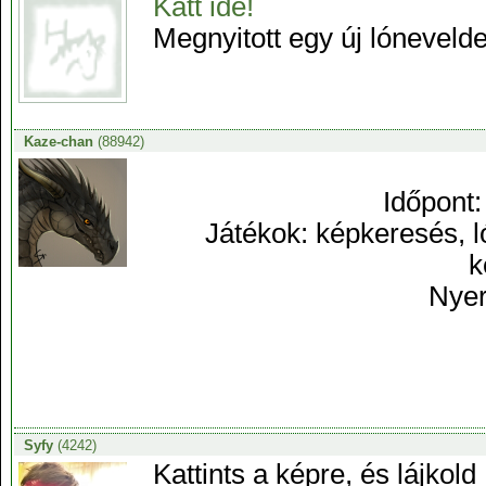
Katt ide!
Megnyitott egy új lónevelde
Kaze-chan
(88942)
Időpont:
Játékok: képkeresés, ló
k
Nyer
Syfy
(4242)
Kattints a képre, és lájkold 