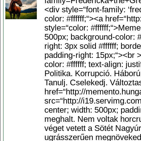
family=Fredericka+the+Grea
<div style=“font-family: ‘fre
color: #ffffff;“><a href=“
style=“color: #ffffff;“>Mem
500px; background-color: #00
right: 3px solid #ffffff; bo
padding-right: 15px;“><br >
color: #ffffff; text-align: j
Politika. Korrupció. Háború
Tanulj. Cselekedj. Változt
href=“http://memento.hun
src=“http://i19.servimg.com/
center; width: 500px; pad
meghalt. Nem voltak horcru
véget vetett a Sötét Nagy
ugrásszerűen megnövekedet