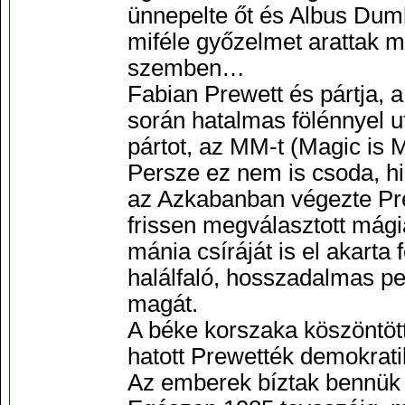
ünnepelte őt és Albus Dumb
miféle győzelmet arattak 
szemben…
Fabian Prewett és pártja,
során hatalmas fölénnyel u
pártot, az MM-t (Magic is 
Persze ez nem is csoda, h
az Azkabanban végezte Pre
frissen megválasztott mági
mánia csíráját is el akarta 
halálfaló, hosszadalmas pe
magát.
A béke korszaka köszöntöt
hatott Prewették demokratik
Az emberek bíztak bennük é