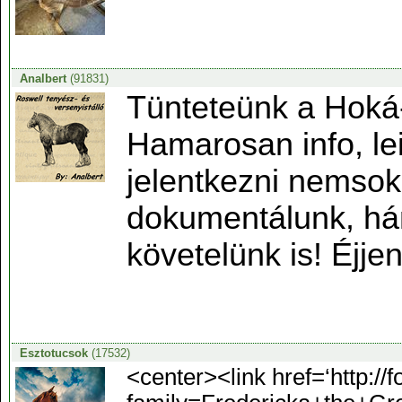
Analbert
(91831)
Tünteteünk a Hoká-
Hamarosan info, lei
jelentkezni nemsok
dokumentálunk, hán
követelünk is! Éjjen 
Esztotucsok
(17532)
<center><link href=‘http://