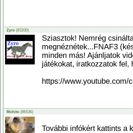
Zyro
(83200)
Sziasztok! Nemrég csinált
megnéznétek...FNAF3 (kés
minden más! Ajánljatok vide
játékokat, iratkozzatok fel,
https://www.youtube.co
Mohito
(86536)
További infókért kattints a k