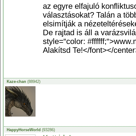
az egyre elfajuló konfliktu
választásokat? Talán a több
elsimítják a nézeteltérése
De rajtad is áll a varázsv
style=“color: #ffffff;“>w
Alakítsd Te!</font></cent
Kaze-chan
(88942)
HappyHorseWorld
(93286)