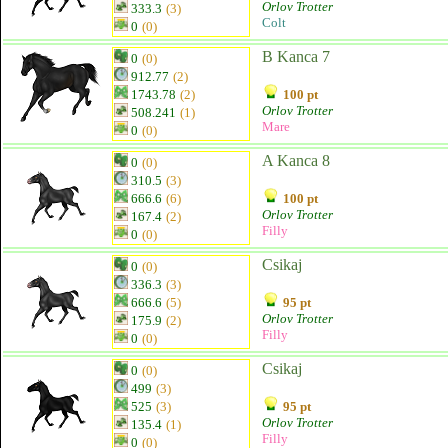
Orlov Trotter
333.3
(3)
Colt
0
(0)
B Kanca 7
0
(0)
912.77
(2)
1743.78
(2)
100 pt
Orlov Trotter
508.241
(1)
Mare
0
(0)
A Kanca 8
0
(0)
310.5
(3)
666.6
(6)
100 pt
Orlov Trotter
167.4
(2)
Filly
0
(0)
Csikaj
0
(0)
336.3
(3)
666.6
(5)
95 pt
Orlov Trotter
175.9
(2)
Filly
0
(0)
Csikaj
0
(0)
499
(3)
525
(3)
95 pt
Orlov Trotter
135.4
(1)
Filly
0
(0)