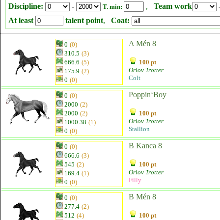
Discipline:
-
,
Team work
T. min:
At least
talent point
,
Coat:
A Mén 8
0
(0)
310.5
(3)
666.6
(5)
100 pt
Orlov Trotter
175.9
(2)
Colt
0
(0)
Poppin‘Boy
0
(0)
2000
(2)
2000
(2)
100 pt
Orlov Trotter
1000.38
(1)
Stallion
0
(0)
B Kanca 8
0
(0)
666.6
(3)
545
(2)
100 pt
Orlov Trotter
169.4
(1)
Filly
0
(0)
B Mén 8
0
(0)
277.4
(2)
512
(4)
100 pt