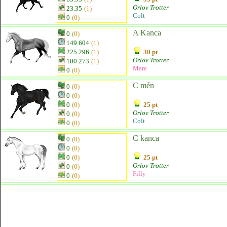
Orlov Trotter
23.35
(1)
Colt
0
(0)
A Kanca
0
(0)
149.604
(1)
225.296
(1)
30 pt
Orlov Trotter
100.273
(1)
Mare
0
(0)
C mén
0
(0)
0
(0)
0
(0)
25 pt
Orlov Trotter
0
(0)
Colt
0
(0)
C kanca
0
(0)
0
(0)
0
(0)
25 pt
Orlov Trotter
0
(0)
Filly
0
(0)