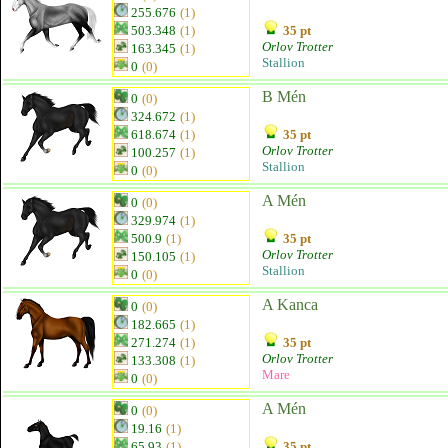
255.676
(1)
503.348
(1)
35 pt
Orlov Trotter
163.345
(1)
Stallion
0
(0)
B Mén
0
(0)
324.672
(1)
618.674
(1)
35 pt
Orlov Trotter
100.257
(1)
Stallion
0
(0)
A Mén
0
(0)
329.974
(1)
500.9
(1)
35 pt
Orlov Trotter
150.105
(1)
Stallion
0
(0)
A Kanca
0
(0)
182.665
(1)
271.274
(1)
35 pt
Orlov Trotter
133.308
(1)
Mare
0
(0)
A Mén
0
(0)
19.16
(1)
65.93
(1)
35 pt