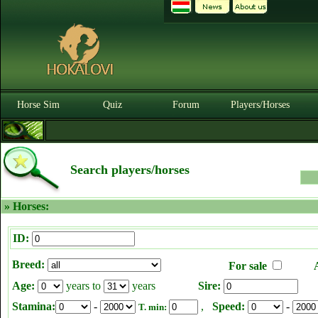
Horse Sim
Quiz
Forum
Players/Horses
Search players/horses
» Horses:
ID:
Breed:
For sale
Age:
years to
years
Sire:
Stamina:
-
,
Speed:
-
T. min: