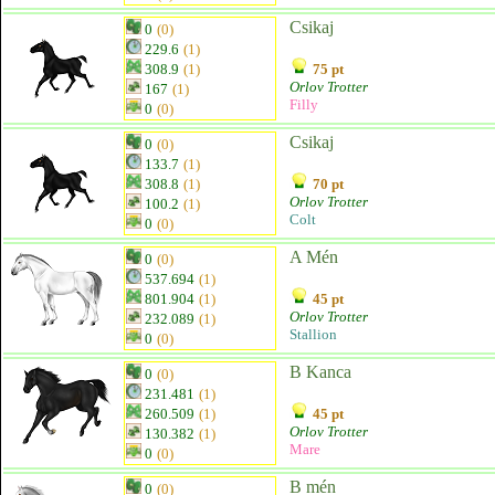
Csikaj
0
(0)
229.6
(1)
308.9
(1)
75 pt
Orlov Trotter
167
(1)
Filly
0
(0)
Csikaj
0
(0)
133.7
(1)
308.8
(1)
70 pt
Orlov Trotter
100.2
(1)
Colt
0
(0)
A Mén
0
(0)
537.694
(1)
801.904
(1)
45 pt
Orlov Trotter
232.089
(1)
Stallion
0
(0)
B Kanca
0
(0)
231.481
(1)
260.509
(1)
45 pt
Orlov Trotter
130.382
(1)
Mare
0
(0)
B mén
0
(0)