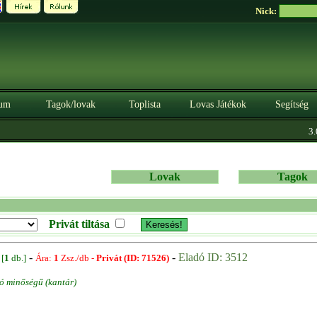
Nick:
um
Tagok/lovak
Toplista
Lovas Játékok
Segítség
3.0
Lovak
Tagok
Privát tiltása
-
-
-
Eladó ID: 3512
[
1
db.]
Ára:
1
Zsz./db -
Privát (ID: 71526)
ló minőségű (kantár)