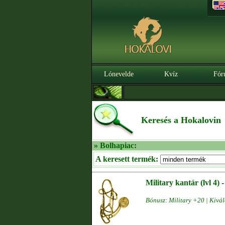
Lónevelde
Kvíz
Fór
Keresés a Hokalovin
» Bolhapiac:
A keresett termék:
Military kantár (lvl 4)
Bónusz: Military +20 | Kivá