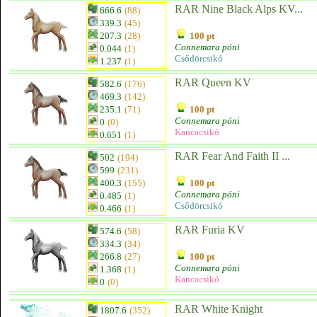
RAR Nine Black Alps KV...
666.6
(88)
339.3
(45)
207.3
(28)
100 pt
Connemara póni
0.044
(1)
Csődörcsikó
1.237
(1)
RAR Queen KV
582.6
(176)
469.3
(142)
235.1
(71)
100 pt
Connemara póni
0
(0)
Kancacsikó
0.651
(1)
RAR Fear And Faith II ...
502
(194)
599
(231)
400.3
(155)
100 pt
Connemara póni
0.485
(1)
Csődörcsikó
0.466
(1)
RAR Furia KV
574.6
(58)
334.3
(34)
266.8
(27)
100 pt
Connemara póni
1.368
(1)
Kancacsikó
0
(0)
RAR White Knight
1807.6
(352)