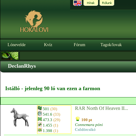
Lónevelde
Kvíz
Fórum
Tagok/lovak
DeclanRhys
Istálló - jelenleg 90 ló van ezen a farmon
RAR North Of Heaven II...
501
(30)
541.6
(33)
473.3
(29)
100 pt
Connemara póni
1.455
(1)
Csődörcsikó
1.398
(1)