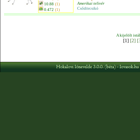
Amerikai telivér
10.88
(1)
Csődörcsikó
0.472
(1)
A kijelölt ist
[1]
[2]
[