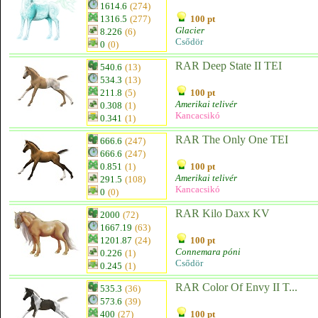
1614.6
(274)
1316.5
(277)
100 pt
Glacier
8.226
(6)
Csődör
0
(0)
RAR Deep State II TEI
540.6
(13)
534.3
(13)
211.8
(5)
100 pt
Amerikai telivér
0.308
(1)
Kancacsikó
0.341
(1)
RAR The Only One TEI
666.6
(247)
666.6
(247)
0.851
(1)
100 pt
Amerikai telivér
291.5
(108)
Kancacsikó
0
(0)
RAR Kilo Daxx KV
2000
(72)
1667.19
(63)
1201.87
(24)
100 pt
Connemara póni
0.226
(1)
Csődör
0.245
(1)
RAR Color Of Envy II T...
535.3
(36)
573.6
(39)
400
(27)
100 pt