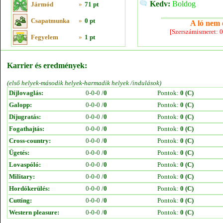
Kedv:
Boldog
Jármód
»
71 pt
Csapatmunka
»
0 pt
A ló nem e
[Szerszámismeret: 
Fegyelem
»
1 pt
Karrier és eredmények:
(első helyek-második helyek-harmadik helyek /indulások)
Díjlovaglás:
0-0-0 /
0
Pontok:
0 (C)
Galopp:
0-0-0 /
0
Pontok:
0 (C)
Díjugratás:
0-0-0 /
0
Pontok:
0 (C)
Fogathajtás:
0-0-0 /
0
Pontok:
0 (C)
Cross-country:
0-0-0 /
0
Pontok:
0 (C)
Ügetés:
0-0-0 /
0
Pontok:
0 (C)
Lovaspóló:
0-0-0 /
0
Pontok:
0 (C)
Military:
0-0-0 /
0
Pontok:
0 (C)
Hordókerülés:
0-0-0 /
0
Pontok:
0 (C)
Cutting:
0-0-0 /
0
Pontok:
0 (C)
Western pleasure:
0-0-0 /
0
Pontok:
0 (C)