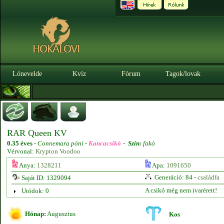
Lónevelde
Kvíz
Fórum
Tagok/lovak
RAR Queen KV
0.35 éves
-
Connemara póni -
Kancacsikó
-
Szín:
fakó
Vérvonal:
Krypton Voodoo
Anya:
1328211
Apa:
1091650
Generáció: 84 -
családfa
Saját ID: 1329094
A csikó még nem ivarérett!
Utódok: 0
Hónap:
Augusztus
Kos