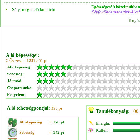
Egészséges! A közelmúltban 
Súly:
megfelelő kondíció
Képfeltöltés nincs aktiválva!
Tenyés
A ló képességei:
Σ Összesen:
1287.651
pt
Állóképesség:
Sebesség:
Jármód:
Csapatmunka:
Fegyelem:
A ló tehetségpontjai:
390 pt
Tanulékonyság:
100 
Állóképesség
»
176 pt
Energia:
Küllem:
Sebesség
»
142 pt