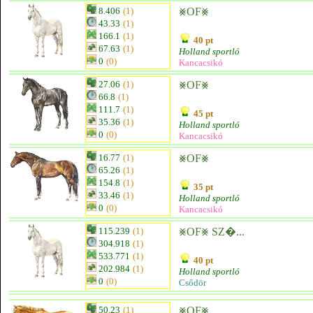
8.406
(1)
⨳OF⨳
43.33
(1)
166.1
(1)
40 pt
67.63
(1)
Holland sportló
0
(0)
Kancacsikó
27.06
(1)
⨳OF⨳
66.8
(1)
111.7
(1)
45 pt
35.36
(1)
Holland sportló
0
(0)
Kancacsikó
16.77
(1)
⨳OF⨳
65.26
(1)
154.8
(1)
35 pt
33.46
(1)
Holland sportló
0
(0)
Kancacsikó
115.239
(1)
⨳OF⨳ SZ�...
304.918
(1)
533.771
(1)
40 pt
202.984
(1)
Holland sportló
0
(0)
Csődör
50.23
(1)
⨳OF⨳