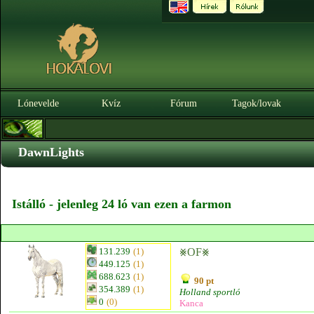
Lónevelde
Kvíz
Fórum
Tagok/lovak
DawnLights
Istálló - jelenleg 24 ló van ezen a farmon
131.239
(1)
⨳OF⨳
449.125
(1)
688.623
(1)
90 pt
354.389
(1)
Holland sportló
0
(0)
Kanca