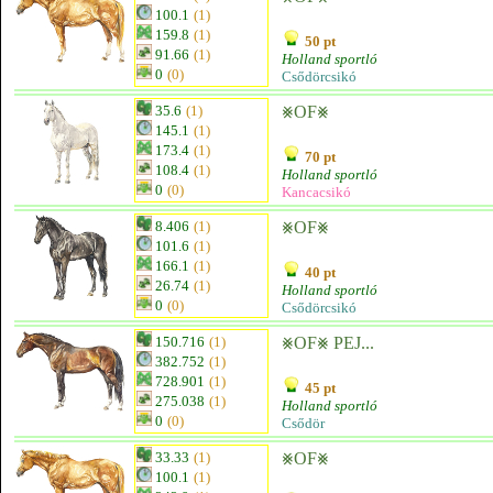
100.1
(1)
159.8
(1)
50 pt
91.66
(1)
Holland sportló
0
(0)
Csődörcsikó
35.6
(1)
⨳OF⨳
145.1
(1)
173.4
(1)
70 pt
108.4
(1)
Holland sportló
0
(0)
Kancacsikó
8.406
(1)
⨳OF⨳
101.6
(1)
166.1
(1)
40 pt
26.74
(1)
Holland sportló
0
(0)
Csődörcsikó
150.716
(1)
⨳OF⨳ PEJ...
382.752
(1)
728.901
(1)
45 pt
275.038
(1)
Holland sportló
0
(0)
Csődör
33.33
(1)
⨳OF⨳
100.1
(1)