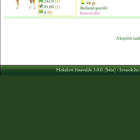
242.9
(1)
60 pt
91.66
(1)
Holland sportló
0
(0)
Kancacsikó
A kijelölt ist