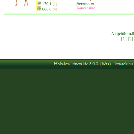
Appaloosa
170.1
(1)
Kancacsikó
666.6
(4)
A kijelölt ist
[1]
[2]