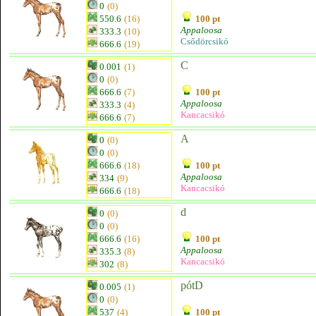
0
(0)
550.6
(16)
100 pt
Appaloosa
333.3
(10)
Csődörcsikó
666.6
(19)
C
0.001
(1)
0
(0)
666.6
(7)
100 pt
Appaloosa
333.3
(4)
Kancacsikó
666.6
(7)
A
0
(0)
0
(0)
666.6
(18)
100 pt
Appaloosa
334
(9)
Kancacsikó
666.6
(18)
d
0
(0)
0
(0)
666.6
(16)
100 pt
Appaloosa
335.3
(8)
Kancacsikó
302
(8)
pótD
0.005
(1)
0
(0)
537
(4)
100 pt