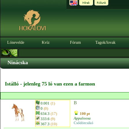
Lónevelde
Kvíz
Fórum
Tagok/lovak
Ninácska
Istálló - jelenleg 75 ló van ezen a farmon
B
0.001
(1)
0
(0)
634.3
(17)
100 pt
Appaloosa
333.6
(9)
Csődörcsikó
367.3
(10)