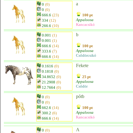
a
0
(0)
0
(0)
666.6
(23)
100 pt
Appaloosa
334
(12)
Kancacsikó
266.6
(10)
b
0.001
(1)
0.001
(1)
666.6
(14)
100 pt
Appaloosa
333.6
(7)
Csődörcsikó
666.6
(14)
Fekete
0.1616
(0)
0.1818
(0)
34.8652
(0)
25 pt
Appaloosa
21.2908
(0)
Csődör
12.7664
(0)
pótb
0
(0)
0
(0)
662.6
(14)
100 pt
Appaloosa
300.2
(6)
Kancacsikó
666.6
(14)
A
0
(0)