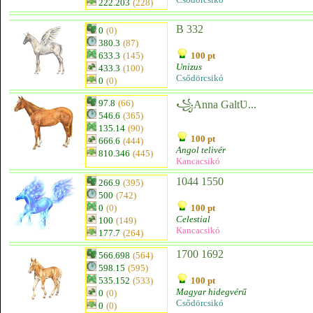
222.203
(228)
B 332
0
(0)
380.3
(87)
633.3
(145)
100 pt
Unizus
433.3
(100)
Csődörcsikó
0
(0)
97.8
(66)
꧁Anna GaltƲ...
546.6
(365)
135.14
(90)
100 pt
666.6
(444)
Angol telivér
810.346
(445)
Kancacsikó
1044 1550
266.9
(395)
500
(742)
0
(0)
100 pt
Celestial
100
(149)
Kancacsikó
177.7
(264)
1700 1692
566.698
(564)
598.15
(595)
535.152
(533)
100 pt
Magyar hidegvérű
0
(0)
Csődörcsikó
0
(0)