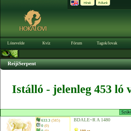
Lónevelde
Kvíz
Fórum
Tagok/lovak
ReijiSerpent
Istálló - jelenleg 453 l
BDALE~R A 1480
633.3
(585)
0
(0)
0
(0)
100 pt