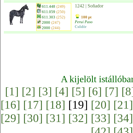
1242 | Soñador
611.448
(249)
611.059
(250)
611.303
(252)
100 pt
Perui Paso
2000
(247)
Csődör
2000
(244)
A kijelölt istállób
[1]
[2]
[3]
[4]
[5]
[6]
[7]
[8
[16]
[17]
[18]
[19]
[20]
[21]
[29]
[30]
[31]
[32]
[33]
[34]
[42]
[43]