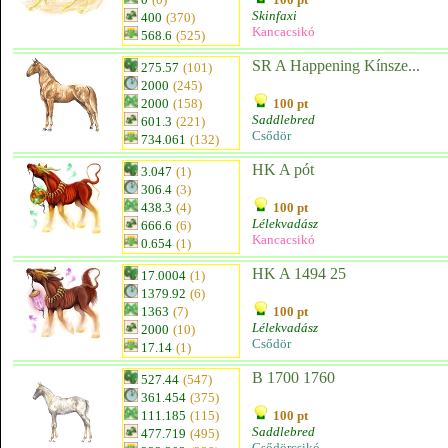
Skinfaxi
400
(370)
Kancacsikó
568.6
(525)
SR A Happening Kínsze...
275.57
(101)
2000
(245)
2000
(158)
100 pt
Saddlebred
601.3
(221)
Csődör
734.061
(132)
HK A pót
3.047
(1)
306.4
(3)
438.3
(4)
100 pt
Lélekvadász
666.6
(6)
Kancacsikó
0.654
(1)
HK A 1494 25
17.0004
(1)
1379.92
(6)
1363
(7)
100 pt
Lélekvadász
2000
(10)
Csődör
17.14
(1)
B 1700 1760
527.44
(547)
361.454
(375)
111.185
(115)
100 pt
Saddlebred
477.719
(495)
Csődörcsikó