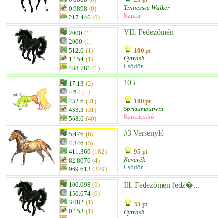
Tennessee Walker
0.9898
(0)
Kanca
217.446
(0)
VII. Fedezőmén
2000
(1)
2000
(1)
512.6
(1)
100 pt
Gytrash
1.154
(1)
Csődör
488.781
(1)
105
17.13
(2)
4.64
(1)
432.6
(31)
100 pt
Sprisumautwin
433.3
(31)
Kancacsikó
568.6
(40)
#3 Versenyló
5.476
(6)
4.346
(5)
411.369
(182)
95 pt
Keverék
82.8076
(4)
Csődör
969.613
(329)
100.098
(0)
III. Fedezőmén (edz�...
150.674
(0)
3.082
(1)
35 pt
0.153
(1)
Gytrash