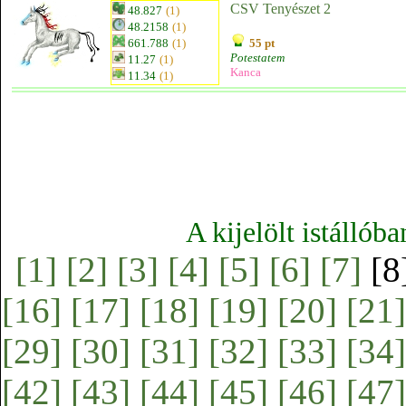
CSV Tenyészet 2
48.827
(1)
48.2158
(1)
661.788
(1)
55 pt
Potestatem
11.27
(1)
Kanca
11.34
(1)
A kijelölt istállób
[1]
[2]
[3]
[4]
[5]
[6]
[7]
[8
[16]
[17]
[18]
[19]
[20]
[21]
[29]
[30]
[31]
[32]
[33]
[34]
[42]
[43]
[44]
[45]
[46]
[47]