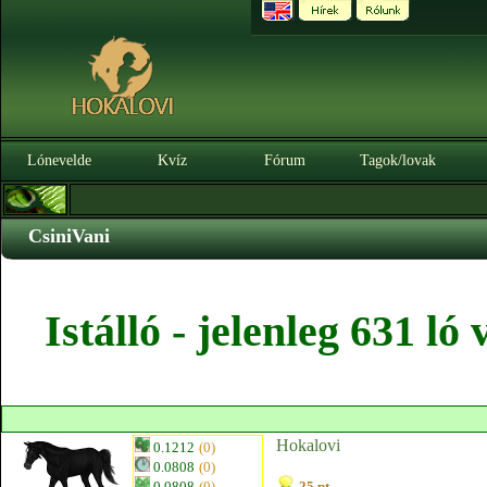
Lónevelde
Kvíz
Fórum
Tagok/lovak
CsiniVani
Istálló - jelenleg 631 l
Hokalovi
0.1212
(0)
0.0808
(0)
0.0808
(0)
25 pt