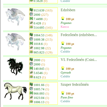
0.5628
(0)
Csődör
Edzésben
913.639
(163)
2000
(227)
7.4498
(1)
100 pt
Pegazus
0.428
(1)
Kanca
514.695
(141)
Fedezőmén (edzésben...
1064.53
(149)
1009.38
(215)
1018.6
(1)
100 pt
Pegazus
1002.98
(22)
Csődör
905.823
(129)
VI. Fedezőmén (Csini...
2000
(1)
2000
(1)
140.845
(1)
100 pt
Gytrash
5.6546
(1)
Csődör
8.623
(1)
Szuper fedezőmén
1001.66
(1)
1005.74
(1)
966.093
(1)
100 pt
Paso fino
1023.04
(1)
Csődör
1006.13
(1)