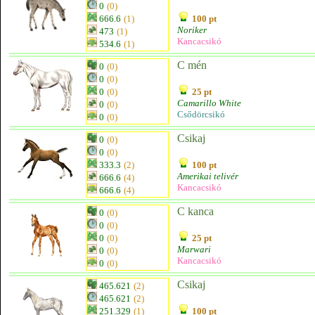
0
(0)
666.6
(1)
100 pt
Noriker
473
(1)
Kancacsikó
534.6
(1)
C mén
0
(0)
0
(0)
0
(0)
25 pt
Camarillo White
0
(0)
Csődörcsikó
0
(0)
Csikaj
0
(0)
0
(0)
333.3
(2)
100 pt
Amerikai telivér
666.6
(4)
Kancacsikó
666.6
(4)
C kanca
0
(0)
0
(0)
0
(0)
25 pt
Marwari
0
(0)
Kancacsikó
0
(0)
Csikaj
465.621
(2)
465.621
(2)
251.329
(1)
100 pt