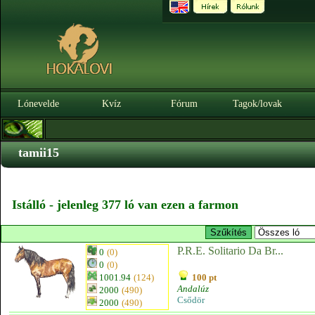
Lónevelde
Kvíz
Fórum
Tagok/lovak
tamii15
Istálló - jelenleg 377 ló van ezen a farmon
P.R.E. Solitario Da Br...
0
(0)
0
(0)
1001.94
(124)
100 pt
Andalúz
2000
(490)
Csődör
2000
(490)