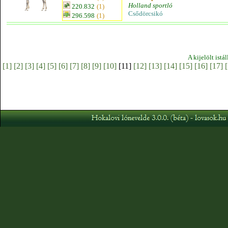
Holland sportló
220.832
(1)
Csődörcsikó
296.598
(1)
A kijelölt istá
[1]
[2]
[3]
[4]
[5]
[6]
[7]
[8]
[9]
[10]
[11]
[12]
[13]
[14]
[15]
[16]
[17]
[