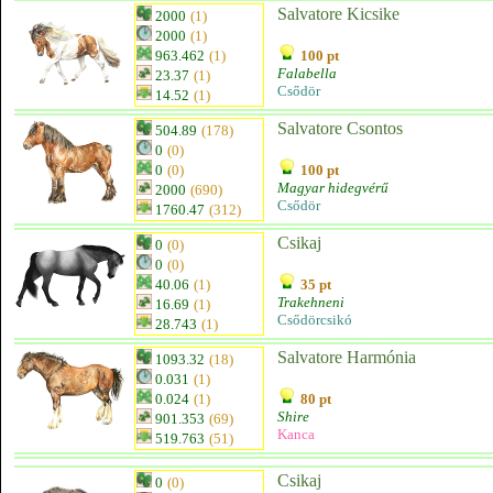
Salvatore Kicsike
2000
(1)
2000
(1)
963.462
(1)
100 pt
Falabella
23.37
(1)
Csődör
14.52
(1)
Salvatore Csontos
504.89
(178)
0
(0)
0
(0)
100 pt
Magyar hidegvérű
2000
(690)
Csődör
1760.47
(312)
Csikaj
0
(0)
0
(0)
40.06
(1)
35 pt
Trakehneni
16.69
(1)
Csődörcsikó
28.743
(1)
Salvatore Harmónia
1093.32
(18)
0.031
(1)
0.024
(1)
80 pt
Shire
901.353
(69)
Kanca
519.763
(51)
Csikaj
0
(0)