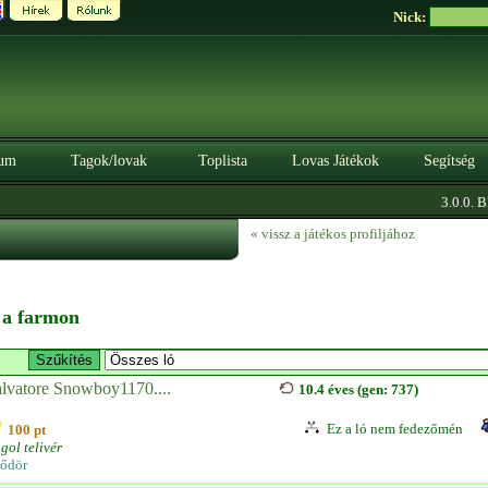
Nick:
um
Tagok/lovak
Toplista
Lovas Játékok
Segítség
3.0.0. BÉ
« vissz a játékos profiljához
n a farmon
lvatore Snowboy1170....
10.4 éves (gen: 737)
Ez a ló nem fedezőmén
100 pt
gol telivér
ődör