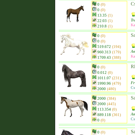
Cs
0
(0)
0
(0)
13.35
(1)
Tr
22.03
(1)
Ka
210.8
(1)
Sa
0
(0)
0
(0)
519.672
(194)
An
960.313
(179)
Ka
1709.43
(388)
R
0
(0)
0.012
(0)
1011.07
(231)
Fr
1990.96
(479)
Cs
2000
(480)
Sa
2000
(384)
2000
(445)
113.354
(0)
Am
889.118
(361)
Cs
0
(0)
Sa
0
(0)