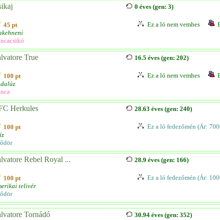
ikaj
0 éves (gen: 3)
Ez a ló nem vemhes
45 pt
akehneni
ncacsikó
lvatore True
16.5 éves (gen: 202)
Ez a ló nem vemhes
100 pt
dalúz
nca
FC Herkules
28.63 éves (gen: 240)
Ez a ló fedezőmén (Ár: 700
100 pt
íz
ődör
lvatore Rebel Royal ...
28.9 éves (gen: 166)
Ez a ló fedezőmén (Ár: 100
100 pt
erikai telivér
ődör
lvatore Tornádó
30.94 éves (gen: 352)