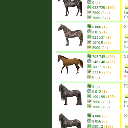
0
(0)
632.729
(189)
Li
2000
(344)
Cs
2000
(647)
Sa
0.006
(1)
0.015
(1)
823.537
(1)
Nó
1970.9
(59)
Cs
2000
(59)
Sa
705.745
(476)
1481.46
(475)
106.715
(1)
Am
332.6
(238)
Ka
0
(0)
R
0
(0)
0.012
(1)
1001.99
(175)
Fr
2000
(492)
Cs
2000
(492)
R
4.006
(3)
9.056
(6)
989.12
(183)