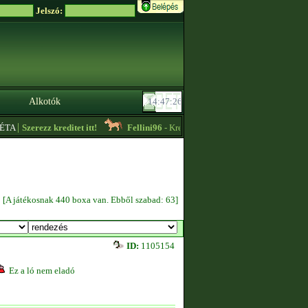
Jelszó:
Alkotók
|
TA
Szerezz kreditet itt!
Fellini96
- Kreditet vennék + lassú körös edzést váll
[A játékosnak 440 boxa van. Ebből szabad: 63]
ID:
1105154
Ez a ló nem eladó