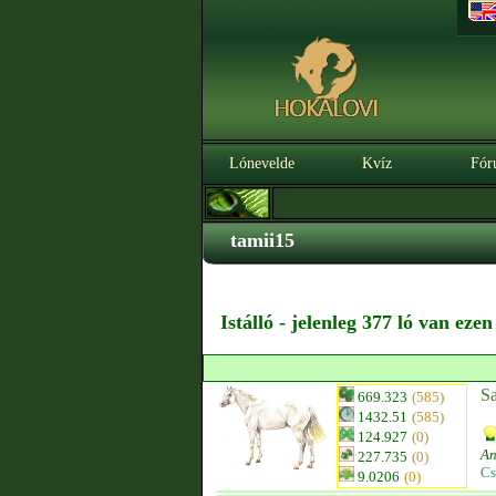
Lónevelde
Kvíz
Fór
tamii15
Istálló - jelenleg 377 ló van eze
Sa
669.323
(585)
1432.51
(585)
124.927
(0)
An
227.735
(0)
Cs
9.0206
(0)