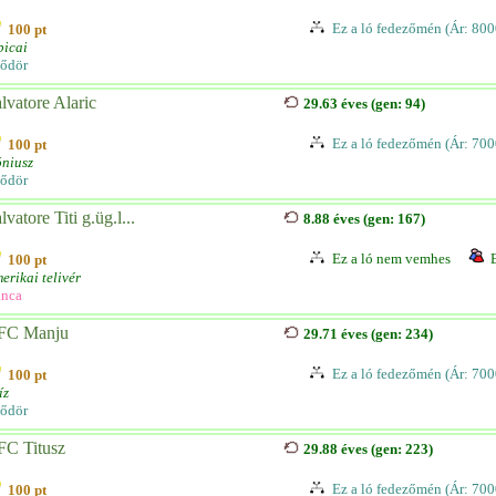
Ez a ló fedezőmén (Ár: 800
100 pt
picai
ődör
lvatore Alaric
29.63 éves (gen: 94)
Ez a ló fedezőmén (Ár: 700
100 pt
niusz
ődör
lvatore Titi g.üg.l...
8.88 éves (gen: 167)
Ez a ló nem vemhes
100 pt
erikai telivér
nca
FC Manju
29.71 éves (gen: 234)
Ez a ló fedezőmén (Ár: 700
100 pt
íz
ődör
FC Titusz
29.88 éves (gen: 223)
Ez a ló fedezőmén (Ár: 700
100 pt