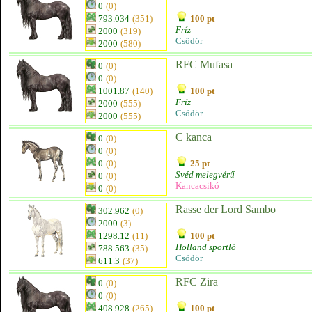
0
(0)
793.034
(351)
100 pt
Fríz
2000
(319)
Csődör
2000
(580)
RFC Mufasa
0
(0)
0
(0)
1001.87
(140)
100 pt
Fríz
2000
(555)
Csődör
2000
(555)
C kanca
0
(0)
0
(0)
0
(0)
25 pt
Svéd melegvérű
0
(0)
Kancacsikó
0
(0)
Rasse der Lord Sambo
302.962
(0)
2000
(3)
1298.12
(11)
100 pt
Holland sportló
788.563
(35)
Csődör
611.3
(37)
RFC Zira
0
(0)
0
(0)
408.928
(265)
100 pt