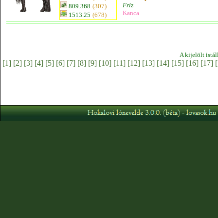
Fríz
809.368
(307)
Kanca
1513.25
(678)
A kijelölt istá
[1]
[2]
[3]
[4]
[5]
[6]
[7]
[8]
[9]
[10]
[11]
[12]
[13]
[14]
[15]
[16]
[17]
[