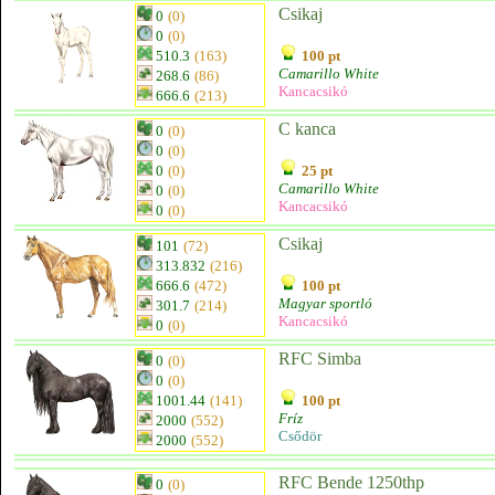
Csikaj
0
(0)
0
(0)
510.3
(163)
100 pt
Camarillo White
268.6
(86)
Kancacsikó
666.6
(213)
C kanca
0
(0)
0
(0)
0
(0)
25 pt
Camarillo White
0
(0)
Kancacsikó
0
(0)
Csikaj
101
(72)
313.832
(216)
666.6
(472)
100 pt
Magyar sportló
301.7
(214)
Kancacsikó
0
(0)
RFC Simba
0
(0)
0
(0)
1001.44
(141)
100 pt
Fríz
2000
(552)
Csődör
2000
(552)
RFC Bende 1250thp
0
(0)