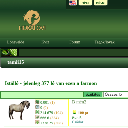
Lónevelde
Kvíz
Fórum
Tagok/lovak
tamii15
Istálló - jelenleg 377 ló van ezen a farmon
B mén2
0.001
(1)
0
(0)
214.679
(104)
100 pt
Konik
666.6
(334)
Csődör
1378.25
(308)