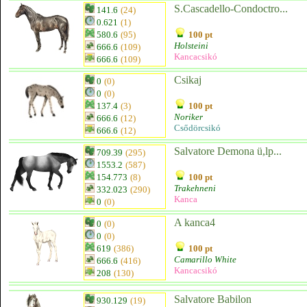
S.Cascadello-Condoctro...
141.6
(24)
0.621
(1)
580.6
(95)
100 pt
Holsteini
666.6
(109)
Kancacsikó
666.6
(109)
Csikaj
0
(0)
0
(0)
137.4
(3)
100 pt
Noriker
666.6
(12)
Csődörcsikó
666.6
(12)
Salvatore Demona ü,lp...
709.39
(295)
1553.2
(587)
154.773
(8)
100 pt
Trakehneni
332.023
(290)
Kanca
0
(0)
A kanca4
0
(0)
0
(0)
619
(386)
100 pt
Camarillo White
666.6
(416)
Kancacsikó
208
(130)
Salvatore Babilon
930.129
(19)