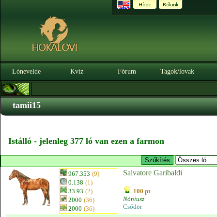
Lónevelde
Kvíz
Fórum
Tagok/lovak
tamii15
Istálló - jelenleg 377 ló van ezen a farmon
Salvatore Garibaldi
967.353
(9)
0.138
(1)
33.93
(2)
100 pt
Nóniusz
2000
(36)
Csődör
2000
(36)