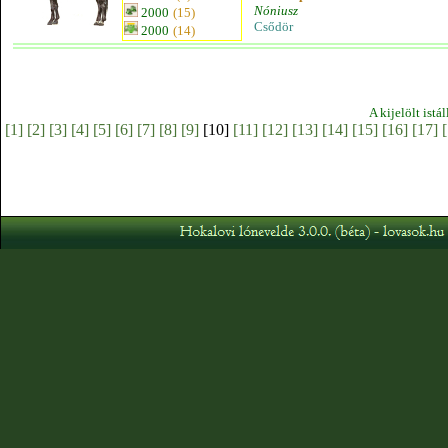
Nóniusz
2000
(15)
Csődör
2000
(14)
A kijelölt istá
[1]
[2]
[3]
[4]
[5]
[6]
[7]
[8]
[9]
[10]
[11]
[12]
[13]
[14]
[15]
[16]
[17]
[