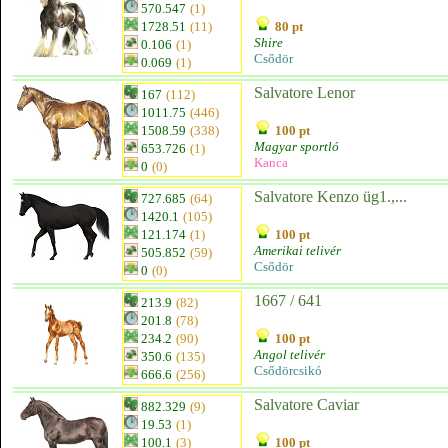
570.547
(1)
1728.51
(11)
80 pt
Shire
0.106
(1)
Csődör
0.069
(1)
Salvatore Lenor
167
(112)
1011.75
(446)
1508.59
(338)
100 pt
Magyar sportló
653.726
(1)
Kanca
0
(0)
Salvatore Kenzo üg1.,...
727.685
(64)
1420.1
(105)
121.174
(1)
100 pt
Amerikai telivér
505.852
(59)
Csődör
0
(0)
1667 / 641
213.9
(82)
201.8
(78)
234.2
(90)
100 pt
Angol telivér
350.6
(135)
Csődörcsikó
666.6
(256)
Salvatore Caviar
882.329
(9)
19.53
(1)
100.1
(3)
100 pt