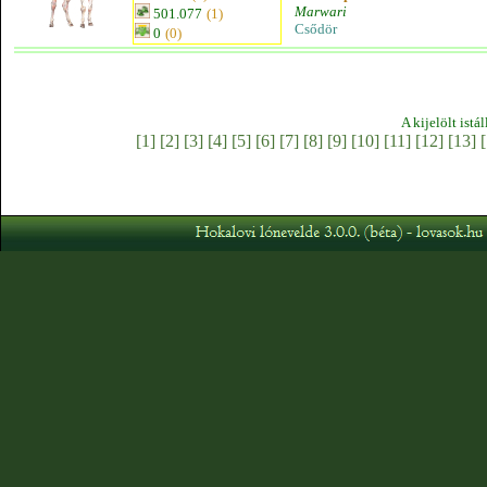
Marwari
501.077
(1)
Csődör
0
(0)
A kijelölt istá
[1]
[2]
[3]
[4]
[5]
[6]
[7]
[8]
[9]
[10]
[11]
[12]
[13]
[