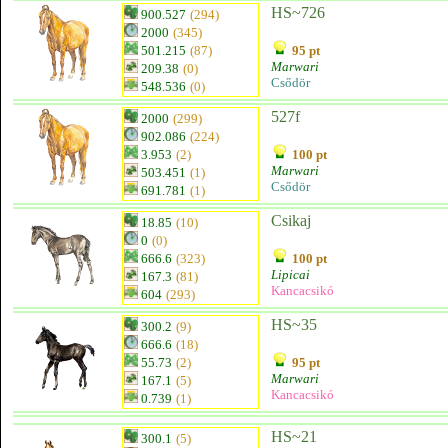
HS~726
900.527
(294)
2000
(345)
501.215
(87)
95 pt
Marwari
209.38
(0)
Csődör
548.536
(0)
527f
2000
(299)
902.086
(224)
3.953
(2)
100 pt
Marwari
503.451
(1)
Csődör
691.781
(1)
Csikaj
18.85
(10)
0
(0)
666.6
(323)
100 pt
Lipicai
167.3
(81)
Kancacsikó
604
(293)
HS~35
300.2
(9)
666.6
(18)
55.73
(2)
95 pt
Marwari
167.1
(5)
Kancacsikó
0.739
(1)
HS~21
300.1
(5)