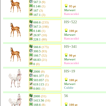
567.3
(9)
0.146
(1)
95 pt
Marwari
167
(3)
Kancacsikó
167.1
(3)
HS~522
666.6
(233)
567.3
(198)
0.146
(1)
100 pt
Marwari
26.97
(10)
Kancacsikó
228.1
(80)
HS~341
566.6
(175)
300.5
(93)
166.7
(52)
90 pt
Marwari
66.83
(21)
Kancacsikó
0
(0)
HS~19
2000
(9)
901.377
(5)
503.057
(3)
100 pt
Marwari
619.115
(1)
Csődör
0.001
(1)
56
2000
(31)
1413.56
(16)
168.6
(8)
100 pt