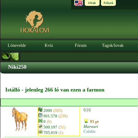
Lónevelde
Kvíz
Fórum
Tagok/lovak
Niki250
Istálló - jelenleg 266 ló van ezen a farmon
616
2000
(305)
901.578
(259)
0
(0)
95 pt
Marwari
500.197
(51)
Csődör
705.019
(1)