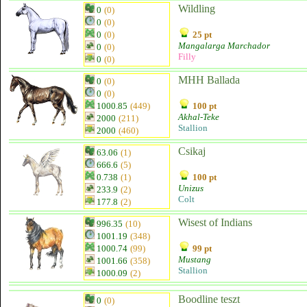
Wildling
0
(0)
0
(0)
0
(0)
25 pt
Mangalarga Marchador
0
(0)
Filly
0
(0)
MHH Ballada
0
(0)
0
(0)
1000.85
(449)
100 pt
Akhal-Teke
2000
(211)
Stallion
2000
(460)
Csikaj
63.06
(1)
666.6
(5)
0.738
(1)
100 pt
Unizus
233.9
(2)
Colt
177.8
(2)
Wisest of Indians
996.35
(10)
1001.19
(348)
1000.74
(99)
99 pt
Mustang
1001.66
(358)
Stallion
1000.09
(2)
Boodline teszt
0
(0)