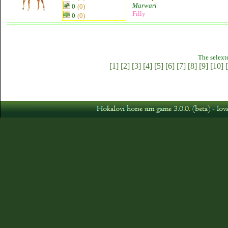
Marwari
0
(0)
Filly
0
(0)
The selext
[1]
[2]
[3]
[4]
[5]
[6]
[7]
[8]
[9]
[10]