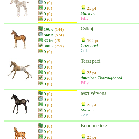
0
(0)
0
(0)
25 pt
Marwari
0
(0)
Filly
0
(0)
Csikaj
166.6
(144)
666.6
(574)
33.66
(29)
100 pt
Crossbred
300.5
(259)
Colt
0
(0)
Teszt paci
0
(0)
0
(0)
0
(0)
25 pt
American Thoroughbred
0
(0)
Filly
0
(0)
teszt vérvonal
0
(0)
0
(0)
0
(0)
25 pt
Marwari
0
(0)
Colt
0
(0)
Boodline teszt
0
(0)
0
(0)
0
(0)
25 pt