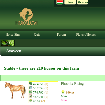
Horse Sim
Quiz
Forum
Players/Horses
Ayaveen
Stable - there are 210 horses on this farm
Phoenix Rising
47.4858
(0)
58.2654
(1)
774.792
(1)
100 pt
Mule
45.4946
(1)
Mare
45.54
(2)