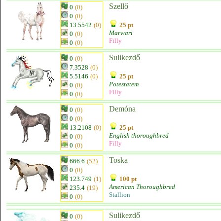
Szellő
0
(0)
0
(0)
13.5542
(0)
25 pt
Marwari
0
(0)
Filly
0
(0)
Sulikezdő
0
(0)
7.3528
(0)
5.5146
(0)
25 pt
Potestatem
0
(0)
Filly
0
(0)
Demóna
0
(0)
0
(0)
13.2108
(0)
25 pt
English thoroughbred
0
(0)
Filly
0
(0)
Toska
666.6
(52)
0
(0)
123.749
(1)
100 pt
American Thoroughbred
235.4
(19)
Stallion
0
(0)
Sulikezdő
0
(0)