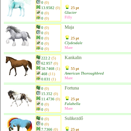
0
(0)
13.9582
(0)
25 pt
Glacier
0
(0)
Filly
0
(0)
Maja
0
(0)
0
(0)
0
(0)
25 pt
Clydesdale
0
(0)
Mare
0
(0)
Kankalin
222.2
(5)
62.957
(0)
58.7468
(1)
55 pt
American Thoroughbred
468
(11)
Mare
0.031
(1)
Fortuna
0
(0)
15.352
(0)
11.4736
(0)
25 pt
Falabella
0
(0)
Mare
0
(0)
Sulikezdő
0
(0)
0
(0)
7.7366
(0)
25 pt