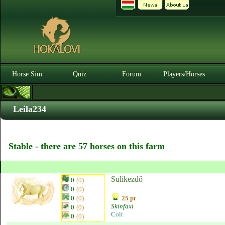
Horse Sim
Quiz
Forum
Players/Horses
Leila234
Stable - there are 57 horses on this farm
Sulikezdő
0
(0)
0
(0)
0
(0)
25 pt
Skinfaxi
0
(0)
Colt
0
(0)