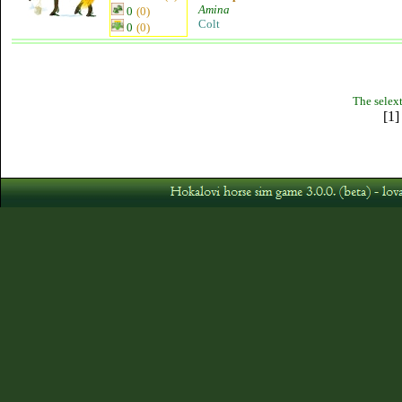
Amina
0
(0)
Colt
0
(0)
The selext
[1