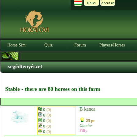
Horse Sim
Quiz
Forum
Players/Horses
segédtenyészet
Stable - there are 80 horses on this farm
B kanca
0
(0)
0
(0)
0
(0)
25 pt
Glacier
0
(0)
Filly
0
(0)