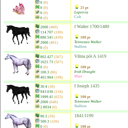
0
(0)
0
(0)
25 pt
Lupercia
0
(0)
Colt
0
(0)
f Walter 1700/1480
2000
(460)
114.707
(100)
886.541
(459)
100 pt
Tennessee Walker
2000
(461)
Stallion
0
(0)
Vilma pót A 1419
802.427
(567)
1621.73
(567)
0
(0)
100 pt
Irish Draught
100.3
(86)
Mare
401.904
(199)
f Joseph 1435
30.4
(30)
943.036
(134)
1999.41
(625)
100 pt
Tennessee Walker
2000
(646)
Stallion
2.8934
(0)
1841/1199
90.3
(59)
500.3
(326)
0
(0)
100 pt