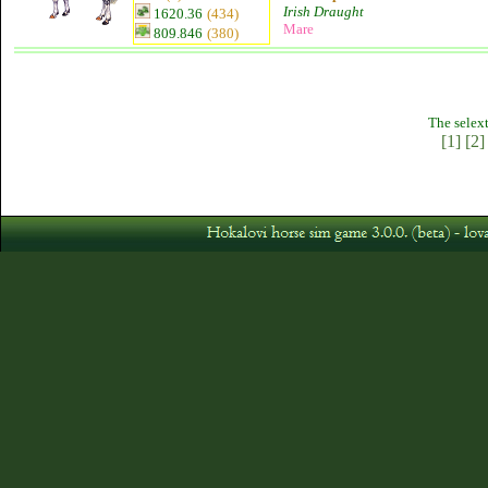
Irish Draught
1620.36
(434)
Mare
809.846
(380)
The selext
[1]
[2]