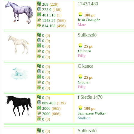
1743/1480
269
(229)
223.9
(188)
401.516
(1)
100 pt
Irish Draught
1548.27
(566)
Mare
814.108
(496)
Sulikezdő
0
(0)
0
(0)
0
(0)
25 pt
Unicorn
0
(0)
Filly
0
(0)
C kanca
0
(0)
0
(0)
0
(0)
25 pt
Glacier
0
(0)
Filly
0
(0)
f Sietős 1470
0
(0)
889.403
(139)
2000
(665)
100 pt
Tennessee Walker
2000
(666)
Stallion
0
(0)
Sulikezdő
0
(0)