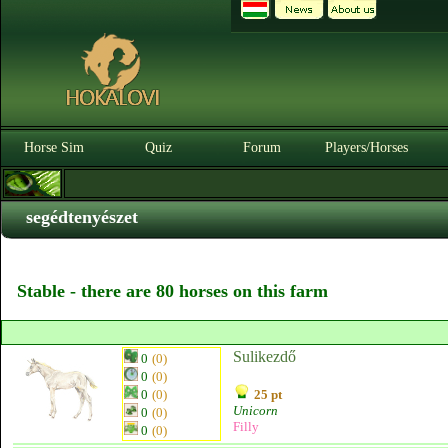
Horse Sim
Quiz
Forum
Players/Horses
segédtenyészet
Stable - there are 80 horses on this farm
Sulikezdő
0
(0)
0
(0)
0
(0)
25 pt
Unicorn
0
(0)
Filly
0
(0)