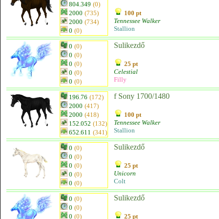
804.349
(0)
2000
(735)
100 pt
Tennessee Walker
2000
(734)
Stallion
0
(0)
Sulikezdő
0
(0)
0
(0)
0
(0)
25 pt
Celestial
0
(0)
Filly
0
(0)
f Sony 1700/1480
196.76
(172)
2000
(417)
2000
(418)
100 pt
Tennessee Walker
152.052
(132)
Stallion
652.611
(341)
Sulikezdő
0
(0)
0
(0)
0
(0)
25 pt
Unicorn
0
(0)
Colt
0
(0)
Sulikezdő
0
(0)
0
(0)
0
(0)
25 pt