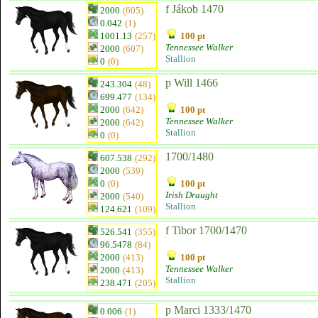
f Jákob 1470
2000
(605)
0.042
(1)
1001.13
(257)
100 pt
Tennessee Walker
2000
(607)
Stallion
0
(0)
p Will 1466
243.304
(48)
699.477
(134)
2000
(642)
100 pt
Tennessee Walker
2000
(642)
Stallion
0
(0)
1700/1480
607.538
(292)
2000
(539)
0
(0)
100 pt
Irish Draught
2000
(540)
Stallion
124.621
(109)
f Tibor 1700/1470
526.541
(355)
96.5478
(84)
2000
(413)
100 pt
Tennessee Walker
2000
(413)
Stallion
238.471
(205)
p Marci 1333/1470
0.006
(1)