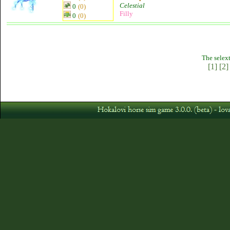
Celestial
0
(0)
Filly
0
(0)
The selext
[1]
[2]