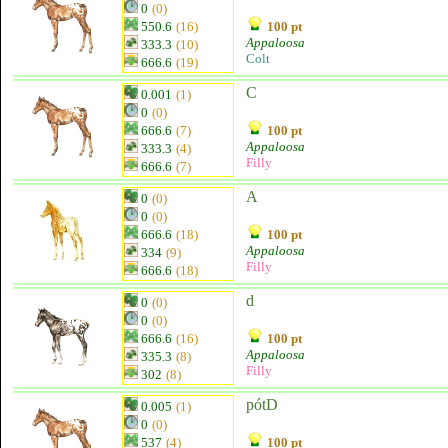
0
(0)
550.6
(16)
100 pt
Appaloosa
333.3
(10)
Colt
666.6
(19)
C
0.001
(1)
0
(0)
666.6
(7)
100 pt
Appaloosa
333.3
(4)
Filly
666.6
(7)
A
0
(0)
0
(0)
666.6
(18)
100 pt
Appaloosa
334
(9)
Filly
666.6
(18)
d
0
(0)
0
(0)
666.6
(16)
100 pt
Appaloosa
335.3
(8)
Filly
302
(8)
pótD
0.005
(1)
0
(0)
537
(4)
100 pt