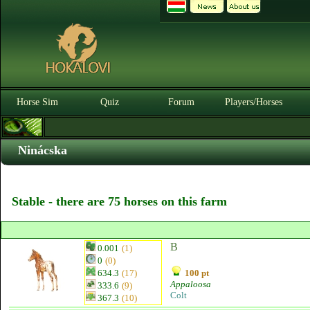
Horse Sim
Quiz
Forum
Players/Horses
Ninácska
Stable - there are 75 horses on this farm
B
0.001
(1)
0
(0)
634.3
(17)
100 pt
Appaloosa
333.6
(9)
Colt
367.3
(10)