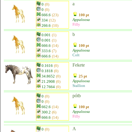
a
0
(0)
0
(0)
666.6
(23)
100 pt
Appaloosa
334
(12)
Filly
266.6
(10)
b
0.001
(1)
0.001
(1)
666.6
(14)
100 pt
Appaloosa
333.6
(7)
Colt
666.6
(14)
Fekete
0.1616
(0)
0.1818
(0)
34.8652
(0)
25 pt
Appaloosa
21.2908
(0)
Stallion
12.7664
(0)
pótb
0
(0)
0
(0)
662.6
(14)
100 pt
Appaloosa
300.2
(6)
Filly
666.6
(14)
A
0
(0)