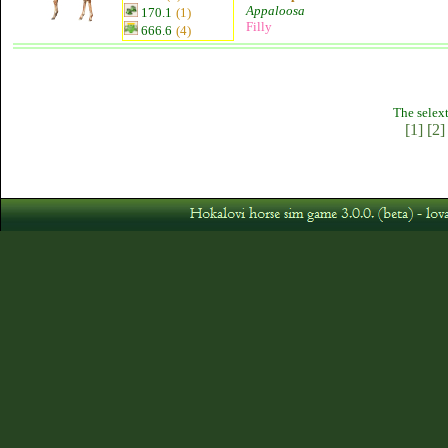
Appaloosa
170.1
(1)
Filly
666.6
(4)
The selext
[1]
[2]