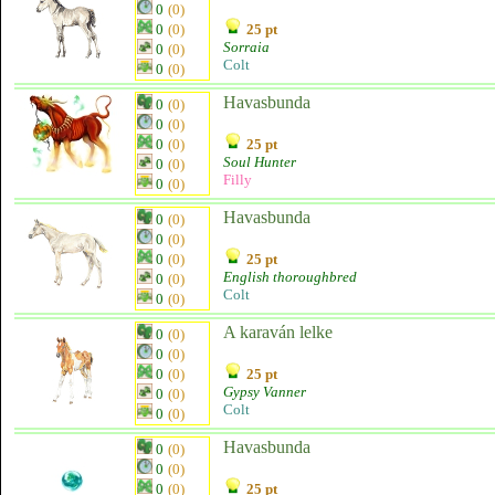
0
(0)
0
(0)
25 pt
Sorraia
0
(0)
Colt
0
(0)
Havasbunda
0
(0)
0
(0)
0
(0)
25 pt
Soul Hunter
0
(0)
Filly
0
(0)
Havasbunda
0
(0)
0
(0)
0
(0)
25 pt
English thoroughbred
0
(0)
Colt
0
(0)
A karaván lelke
0
(0)
0
(0)
0
(0)
25 pt
Gypsy Vanner
0
(0)
Colt
0
(0)
Havasbunda
0
(0)
0
(0)
0
(0)
25 pt