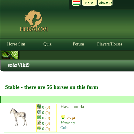
Horse Sim
Quiz
Forum
Players/Horses
százViki9
Stable - there are 56 horses on this farm
Havasbunda
0
(0)
0
(0)
0
(0)
25 pt
Mustang
0
(0)
Colt
0
(0)