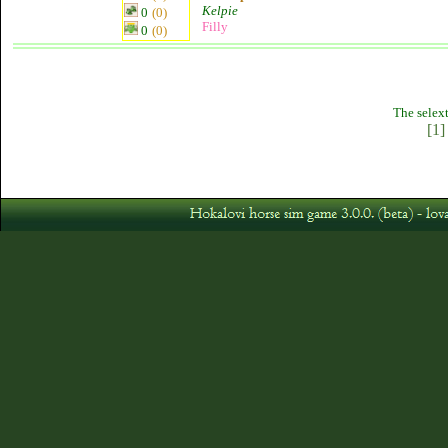
Kelpie
0
(0)
Filly
0
(0)
The selext
[1]