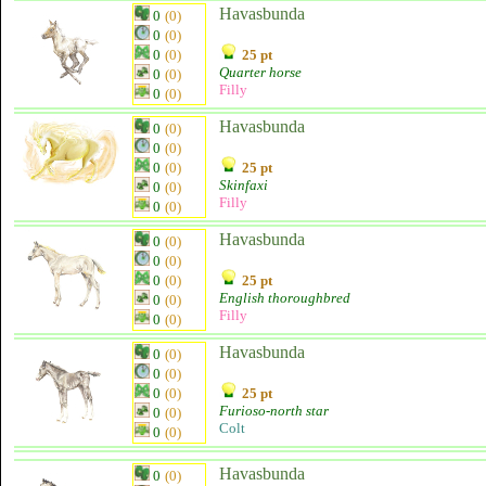
Havasbunda
0
(0)
0
(0)
0
(0)
25 pt
Quarter horse
0
(0)
Filly
0
(0)
Havasbunda
0
(0)
0
(0)
0
(0)
25 pt
Skinfaxi
0
(0)
Filly
0
(0)
Havasbunda
0
(0)
0
(0)
0
(0)
25 pt
English thoroughbred
0
(0)
Filly
0
(0)
Havasbunda
0
(0)
0
(0)
0
(0)
25 pt
Furioso-north star
0
(0)
Colt
0
(0)
Havasbunda
0
(0)