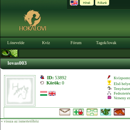
Lónevelde
Kvíz
Fórum
Tagok/lovak
lovas003
ID:
53892
Kvízpont
Körök:
0
Első hely
Tenyésztet
Fedeztetés
Verseny e
« vissza az ismertetőhöz