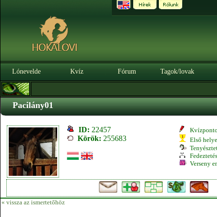
Lónevelde
Kvíz
Fórum
Tagok/lovak
Pacilány01
ID:
22457
Kvízpont
Körök:
255683
Első hely
Tenyésztet
Fedeztetés
Verseny e
« vissza az ismertetőhöz