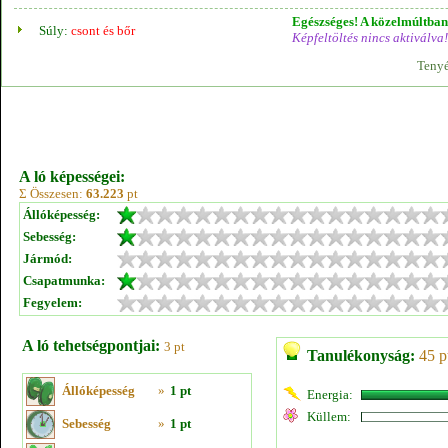
Egészséges! A közelmúltban 
Súly:
csont és bőr
Képfeltöltés nincs aktiválva!
Tenyé
A ló képességei:
Σ Összesen:
63.223
pt
Állóképesség:
Sebesség:
Jármód:
Csapatmunka:
Fegyelem:
A ló tehetségpontjai:
3 pt
Tanulékonyság:
45 p
Állóképesség
»
1 pt
Energia:
Küllem:
Sebesség
»
1 pt