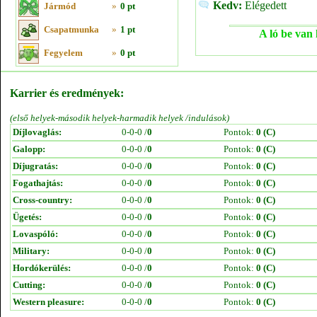
Kedv:
Elégedett
Jármód
»
0 pt
Csapatmunka
»
1 pt
A ló be van 
Fegyelem
»
0 pt
Karrier és eredmények:
(első helyek-második helyek-harmadik helyek /indulások)
Díjlovaglás:
0-0-0 /
0
Pontok:
0 (C)
Galopp:
0-0-0 /
0
Pontok:
0 (C)
Díjugratás:
0-0-0 /
0
Pontok:
0 (C)
Fogathajtás:
0-0-0 /
0
Pontok:
0 (C)
Cross-country:
0-0-0 /
0
Pontok:
0 (C)
Ügetés:
0-0-0 /
0
Pontok:
0 (C)
Lovaspóló:
0-0-0 /
0
Pontok:
0 (C)
Military:
0-0-0 /
0
Pontok:
0 (C)
Hordókerülés:
0-0-0 /
0
Pontok:
0 (C)
Cutting:
0-0-0 /
0
Pontok:
0 (C)
Western pleasure:
0-0-0 /
0
Pontok:
0 (C)