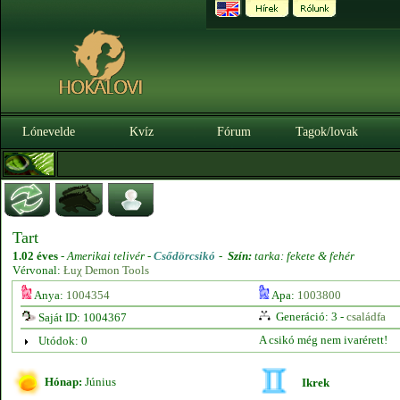
Lónevelde
Kvíz
Fórum
Tagok/lovak
Tart
1.02 éves
-
Amerikai telivér -
Csődörcsikó
-
Szín:
tarka: fekete & fehér
Vérvonal:
Łuχ Demon Tools
Anya:
1004354
Apa:
1003800
Generáció: 3 -
családfa
Saját ID: 1004367
A csikó még nem ivarérett!
Utódok: 0
Hónap:
Június
Ikrek