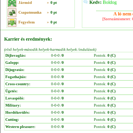
Kedv:
Boldog
Jármód
»
0 pt
Csapatmunka
»
0 pt
A ló nem e
[Szerszámismeret:
Fegyelem
»
0 pt
Karrier és eredmények:
(első helyek-második helyek-harmadik helyek /indulások)
Díjlovaglás:
0-0-0 /
0
Pontok:
0 (C)
Galopp:
0-0-0 /
0
Pontok:
0 (C)
Díjugratás:
0-0-0 /
0
Pontok:
0 (C)
Fogathajtás:
0-0-0 /
0
Pontok:
0 (C)
Cross-country:
0-0-0 /
0
Pontok:
0 (C)
Ügetés:
0-0-0 /
0
Pontok:
0 (C)
Lovaspóló:
0-0-0 /
0
Pontok:
0 (C)
Military:
0-0-0 /
0
Pontok:
0 (C)
Hordókerülés:
0-0-0 /
0
Pontok:
0 (C)
Cutting:
0-0-0 /
0
Pontok:
0 (C)
Western pleasure:
0-0-0 /
0
Pontok:
0 (C)