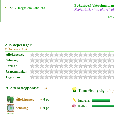
Egészséges! A közelmúltban 
Súly:
megfelelő kondíció
Képfeltöltés nincs aktiválva!
Teny
A ló képességei:
Σ Összesen:
0
pt
Állóképesség:
Sebesség:
Jármód:
Csapatmunka:
Fegyelem:
A ló tehetségpontjai:
0 pt
Tanulékonyság:
25 p
Állóképesség
»
0 pt
Energia:
Küllem:
Sebesség
»
0 pt