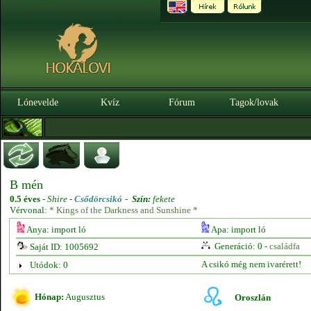
Lónevelde
Kvíz
Fórum
Tagok/lovak
B mén
0.5 éves
-
Shire -
Csődörcsikó
-
Szín:
fekete
Vérvonal:
* Kings of the Darkness and Sunshine *
Anya: import ló
Apa: import ló
Generáció: 0 -
családfa
Saját ID: 1005692
A csikó még nem ivarérett!
Utódok: 0
Hónap:
Augusztus
Oroszlán