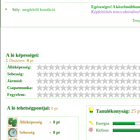
Egészséges! A közelmúltban 
Súly:
megfelelő kondíció
Képfeltöltés nincs aktiválva!
Teny
A ló képességei:
Σ Összesen:
0
pt
Állóképesség:
Sebesség:
Jármód:
Csapatmunka:
Fegyelem:
A ló tehetségpontjai:
0 pt
Tanulékonyság:
25 p
Állóképesség
»
0 pt
Energia:
Küllem:
Sebesség
»
0 pt