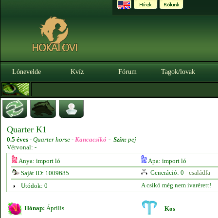
Lónevelde
Kvíz
Fórum
Tagok/lovak
Quarter K1
0.5 éves
-
Quarter horse -
Kancacsikó
-
Szín:
pej
Vérvonal: -
Anya: import ló
Apa: import ló
Generáció: 0 -
családfa
Saját ID: 1009685
A csikó még nem ivarérett!
Utódok: 0
Hónap:
Április
Kos