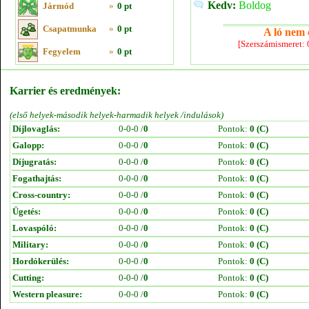
Kedv:
Boldog
Jármód
»
0 pt
Csapatmunka
»
0 pt
A ló nem e
[Szerszámismeret:
Fegyelem
»
0 pt
Karrier és eredmények:
(első helyek-második helyek-harmadik helyek /indulások)
Díjlovaglás:
0-0-0 /
0
Pontok:
0 (C)
Galopp:
0-0-0 /
0
Pontok:
0 (C)
Díjugratás:
0-0-0 /
0
Pontok:
0 (C)
Fogathajtás:
0-0-0 /
0
Pontok:
0 (C)
Cross-country:
0-0-0 /
0
Pontok:
0 (C)
Ügetés:
0-0-0 /
0
Pontok:
0 (C)
Lovaspóló:
0-0-0 /
0
Pontok:
0 (C)
Military:
0-0-0 /
0
Pontok:
0 (C)
Hordókerülés:
0-0-0 /
0
Pontok:
0 (C)
Cutting:
0-0-0 /
0
Pontok:
0 (C)
Western pleasure:
0-0-0 /
0
Pontok:
0 (C)