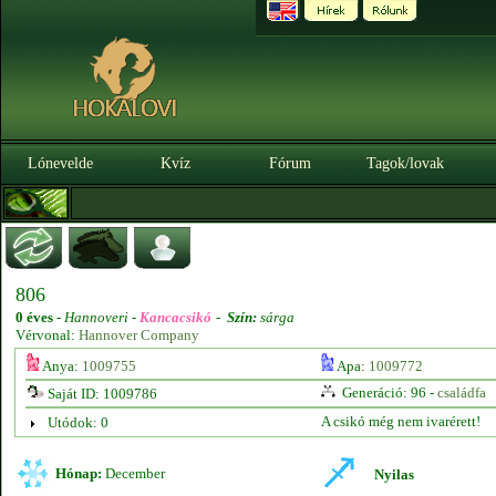
Lónevelde
Kvíz
Fórum
Tagok/lovak
806
0 éves
-
Hannoveri -
Kancacsikó
-
Szín:
sárga
Vérvonal:
Hannover Company
Anya:
1009755
Apa:
1009772
Generáció: 96 -
családfa
Saját ID: 1009786
A csikó még nem ivarérett!
Utódok: 0
Hónap:
December
Nyilas