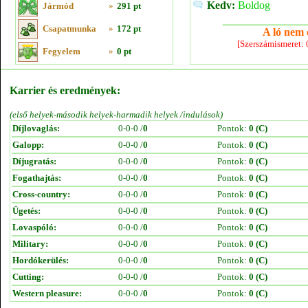
Kedv:
Boldog
Jármód
»
291 pt
Csapatmunka
»
172 pt
A ló nem e
[Szerszámismeret:
Fegyelem
»
0 pt
Karrier és eredmények:
(első helyek-második helyek-harmadik helyek /indulások)
Díjlovaglás:
0-0-0 /
0
Pontok:
0 (C)
Galopp:
0-0-0 /
0
Pontok:
0 (C)
Díjugratás:
0-0-0 /
0
Pontok:
0 (C)
Fogathajtás:
0-0-0 /
0
Pontok:
0 (C)
Cross-country:
0-0-0 /
0
Pontok:
0 (C)
Ügetés:
0-0-0 /
0
Pontok:
0 (C)
Lovaspóló:
0-0-0 /
0
Pontok:
0 (C)
Military:
0-0-0 /
0
Pontok:
0 (C)
Hordókerülés:
0-0-0 /
0
Pontok:
0 (C)
Cutting:
0-0-0 /
0
Pontok:
0 (C)
Western pleasure:
0-0-0 /
0
Pontok:
0 (C)