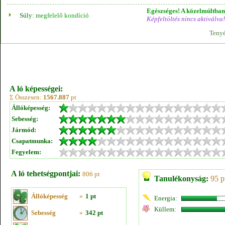
Egészséges! A közelmúltban 
Súly:
megfelelő kondíció
Képfeltöltés nincs aktiválva!
Tenyé
A ló képességei:
Σ Összesen:
1567.887
pt
Állóképesség:
Sebesség:
Jármód:
Csapatmunka:
Fegyelem:
A ló tehetségpontjai:
806 pt
Tanulékonyság:
95 p
Állóképesség
»
1 pt
Energia:
Küllem:
Sebesség
»
342 pt