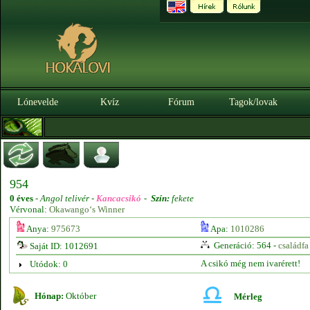
Lónevelde
Kvíz
Fórum
Tagok/lovak
954
0 éves
-
Angol telivér -
Kancacsikó
-
Szín:
fekete
Vérvonal:
Okawango‘s Winner
Anya:
975673
Apa:
1010286
Generáció: 564 -
családfa
Saját ID: 1012691
A csikó még nem ivarérett!
Utódok: 0
Hónap:
Október
Mérleg