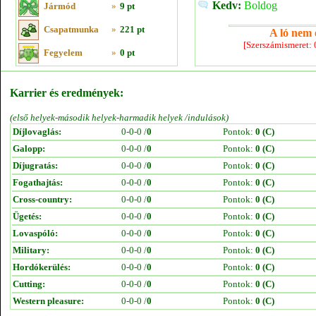
Kedv:
Boldog
Jármód
»
9 pt
Csapatmunka
»
221 pt
A ló nem e
[Szerszámismeret:
Fegyelem
»
0 pt
Karrier és eredmények:
(első helyek-második helyek-harmadik helyek /indulások)
Díjlovaglás:
0-0-0 /
0
Pontok:
0 (C)
Galopp:
0-0-0 /
0
Pontok:
0 (C)
Díjugratás:
0-0-0 /
0
Pontok:
0 (C)
Fogathajtás:
0-0-0 /
0
Pontok:
0 (C)
Cross-country:
0-0-0 /
0
Pontok:
0 (C)
Ügetés:
0-0-0 /
0
Pontok:
0 (C)
Lovaspóló:
0-0-0 /
0
Pontok:
0 (C)
Military:
0-0-0 /
0
Pontok:
0 (C)
Hordókerülés:
0-0-0 /
0
Pontok:
0 (C)
Cutting:
0-0-0 /
0
Pontok:
0 (C)
Western pleasure:
0-0-0 /
0
Pontok:
0 (C)