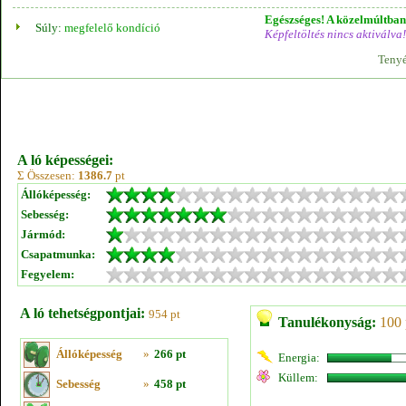
Egészséges! A közelmúltban 
Súly:
megfelelő kondíció
Képfeltöltés nincs aktiválva!
Tenyé
A ló képességei:
Σ Összesen:
1386.7
pt
Állóképesség:
Sebesség:
Jármód:
Csapatmunka:
Fegyelem:
A ló tehetségpontjai:
954 pt
Tanulékonyság:
100 
Állóképesség
»
266 pt
Energia:
Küllem:
Sebesség
»
458 pt