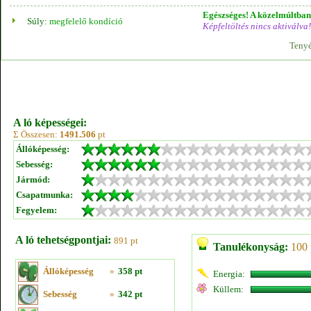
Egészséges! A közelmúltban 
Súly:
megfelelő kondíció
Képfeltöltés nincs aktiválva!
Tenyé
A ló képességei:
Σ Összesen:
1491.506
pt
Állóképesség:
Sebesség:
Jármód:
Csapatmunka:
Fegyelem:
A ló tehetségpontjai:
891 pt
Tanulékonyság:
100 
Állóképesség
»
358 pt
Energia:
Küllem:
Sebesség
»
342 pt