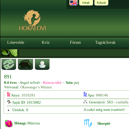
Lónevelde
Kvíz
Fórum
Tagok/lovak
891
0.4 éves
-
Angol telivér -
Kancacsikó
-
Szín:
pej
Vérvonal:
Okawango‘s Winner
Anya:
1010281
Apa:
998146
Generáció: 563 -
családfa
Saját ID: 1015982
A csikó még nem ivarérett!
Utódok: 0
Hónap:
Március
Skorpió