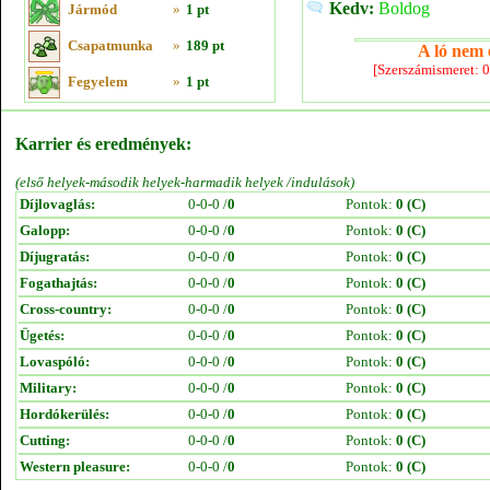
Kedv:
Boldog
Jármód
»
1 pt
Csapatmunka
»
189 pt
A ló nem e
[Szerszámismeret: 
Fegyelem
»
1 pt
Karrier és eredmények:
(első helyek-második helyek-harmadik helyek /indulások)
Díjlovaglás:
0-0-0 /
0
Pontok:
0 (C)
Galopp:
0-0-0 /
0
Pontok:
0 (C)
Díjugratás:
0-0-0 /
0
Pontok:
0 (C)
Fogathajtás:
0-0-0 /
0
Pontok:
0 (C)
Cross-country:
0-0-0 /
0
Pontok:
0 (C)
Ügetés:
0-0-0 /
0
Pontok:
0 (C)
Lovaspóló:
0-0-0 /
0
Pontok:
0 (C)
Military:
0-0-0 /
0
Pontok:
0 (C)
Hordókerülés:
0-0-0 /
0
Pontok:
0 (C)
Cutting:
0-0-0 /
0
Pontok:
0 (C)
Western pleasure:
0-0-0 /
0
Pontok:
0 (C)