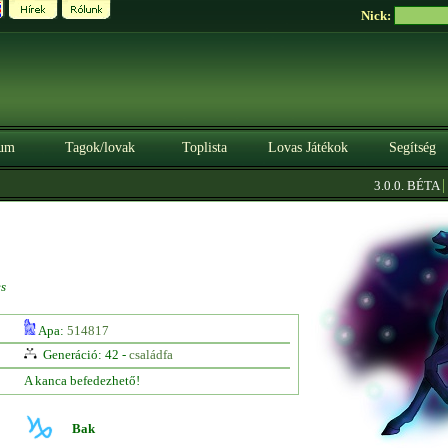
Nick:
um
Tagok/lovak
Toplista
Lovas Játékok
Segítség
|
3.0.0. BÉTA
Sze
s
Apa:
514817
Generáció: 42 -
családfa
A kanca befedezhető!
Bak