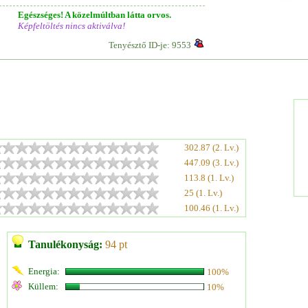
Egészséges! A közelmúltban látta orvos.
Képfeltöltés nincs aktiválva!
Tenyésztő ID-je: 9553
302.87 (2. Lv.)
447.09 (3. Lv.)
113.8 (1. Lv.)
25 (1. Lv.)
100.46 (1. Lv.)
Tanulékonyság:
94 pt
Energia:
100%
Küllem:
10%