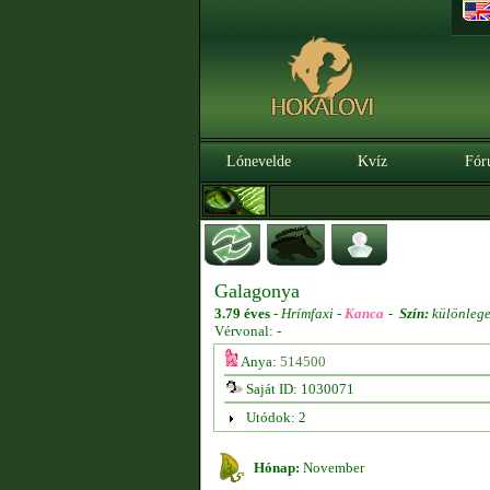
Lónevelde
Kvíz
Fór
Galagonya
3.79 éves
-
Hrímfaxi -
Kanca
-
Szín:
különlege
Vérvonal: -
Anya:
514500
Saját ID: 1030071
Utódok: 2
Hónap:
November