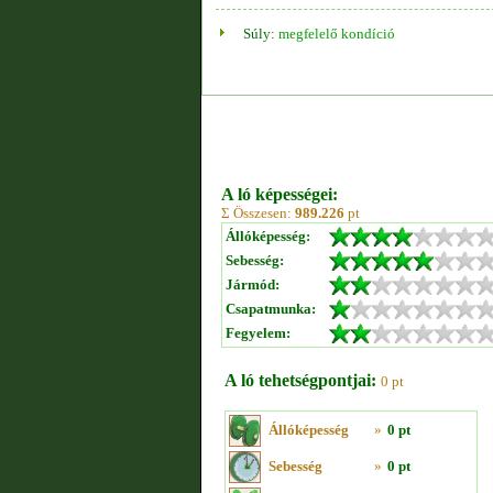
Súly:
megfelelő kondíció
A ló képességei:
Σ Összesen:
989.226
pt
Állóképesség:
Sebesség:
Jármód:
Csapatmunka:
Fegyelem:
A ló tehetségpontjai:
0 pt
Állóképesség
»
0 pt
Sebesség
»
0 pt