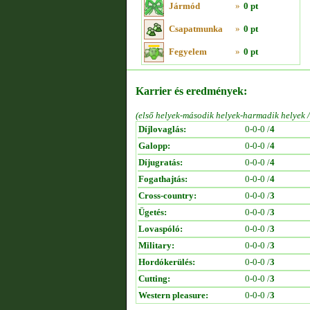
Jármód
»
0 pt
Csapatmunka
»
0 pt
Fegyelem
»
0 pt
Karrier és eredmények:
(első helyek-második helyek-harmadik helyek 
Díjlovaglás:
0-0-0 /
4
Galopp:
0-0-0 /
4
Díjugratás:
0-0-0 /
4
Fogathajtás:
0-0-0 /
4
Cross-country:
0-0-0 /
3
Ügetés:
0-0-0 /
3
Lovaspóló:
0-0-0 /
3
Military:
0-0-0 /
3
Hordókerülés:
0-0-0 /
3
Cutting:
0-0-0 /
3
Western pleasure:
0-0-0 /
3