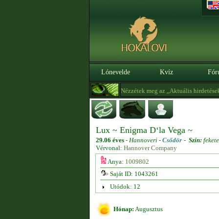
Lónevelde
Kvíz
Fór
állalok! :) -
21:02
HegyesBerta
- Nézzétek meg az ,,Aktuális hirdetéseket
Lux ~ Enigma D‘la Vega ~
29.06 éves
-
Hannoveri -
Csődör
-
Szín:
fekete
Vérvonal:
Hannover Company
Anya:
1009802
Saját ID: 1043261
Utódok: 12
Hónap:
Augusztus