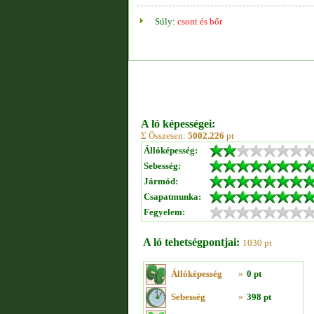
Súly:
csont és bőr
A ló képességei:
Σ Összesen:
5002.226
pt
Állóképesség:
Sebesség:
Jármód:
Csapatmunka:
Fegyelem:
A ló tehetségpontjai:
1030 pt
Állóképesség
»
0 pt
Sebesség
»
398 pt