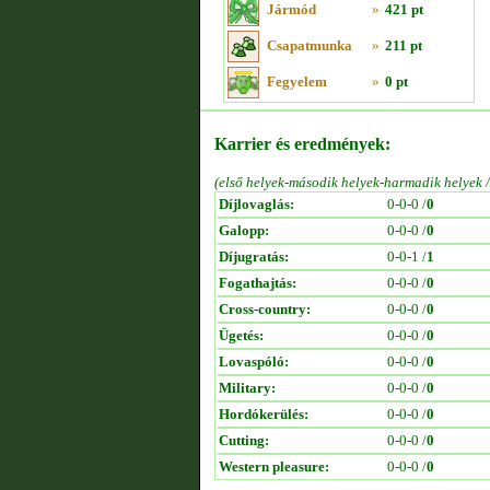
Jármód
»
421 pt
Csapatmunka
»
211 pt
Fegyelem
»
0 pt
Karrier és eredmények:
(első helyek-második helyek-harmadik helyek 
Díjlovaglás:
0-0-0 /
0
Galopp:
0-0-0 /
0
Díjugratás:
0-0-1 /
1
Fogathajtás:
0-0-0 /
0
Cross-country:
0-0-0 /
0
Ügetés:
0-0-0 /
0
Lovaspóló:
0-0-0 /
0
Military:
0-0-0 /
0
Hordókerülés:
0-0-0 /
0
Cutting:
0-0-0 /
0
Western pleasure:
0-0-0 /
0