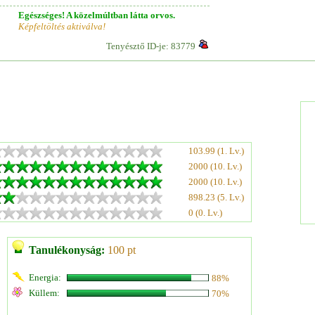
Egészséges! A közelmúltban látta orvos.
Képfeltöltés aktiválva!
Tenyésztő ID-je: 83779
103.99 (1. Lv.)
2000 (10. Lv.)
2000 (10. Lv.)
898.23 (5. Lv.)
0 (0. Lv.)
Tanulékonyság:
100 pt
Energia:
88%
Küllem:
70%