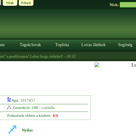
Nick:
um
Tagok/lovak
Toplista
Lovas Játékok
Segítség
" a profilomon! Lehet hogy érdekel! -
18:32
Apa:
1017457
Generáció: 106 -
családfa
Fedezések ebben a körben:
4/4
Nyilas