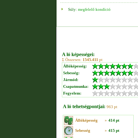
Súly:
megfelelő kondíció
A ló képességei:
Σ Összesen:
1545.411
pt
Állóképesség:
Sebesség:
Jármód:
Csapatmunka:
Fegyelem:
A ló tehetségpontjai:
963 pt
Állóképesség
»
414 pt
Sebesség
»
415 pt