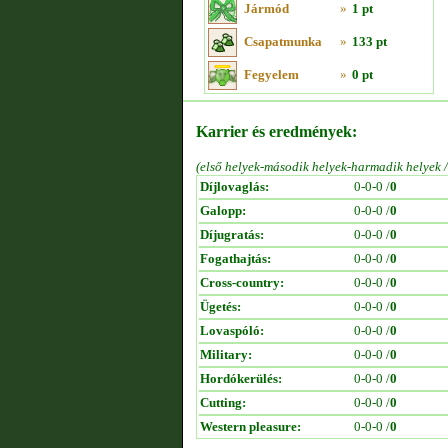
Jármód
»
1 pt
Csapatmunka
»
133 pt
Fegyelem
»
0 pt
Karrier és eredmények:
(első helyek-második helyek-harmadik helyek 
Díjlovaglás:
0-0-0 /
0
Galopp:
0-0-0 /
0
Díjugratás:
0-0-0 /
0
Fogathajtás:
0-0-0 /
0
Cross-country:
0-0-0 /
0
Ügetés:
0-0-0 /
0
Lovaspóló:
0-0-0 /
0
Military:
0-0-0 /
0
Hordókerülés:
0-0-0 /
0
Cutting:
0-0-0 /
0
Western pleasure:
0-0-0 /
0