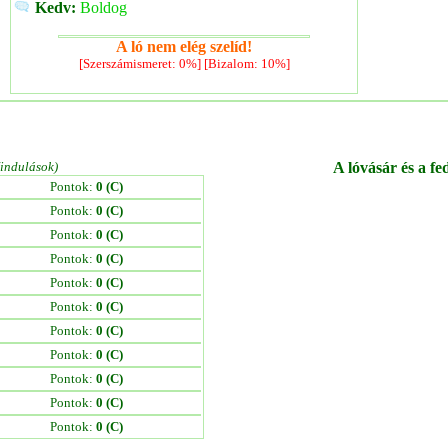
Kedv:
Boldog
A ló nem elég szelíd!
[Szerszámismeret: 0%] [Bizalom: 10%]
/indulások)
A lóvásár és a fe
Pontok:
0 (C)
Pontok:
0 (C)
Pontok:
0 (C)
Pontok:
0 (C)
Pontok:
0 (C)
Pontok:
0 (C)
Pontok:
0 (C)
Pontok:
0 (C)
Pontok:
0 (C)
Pontok:
0 (C)
Pontok:
0 (C)