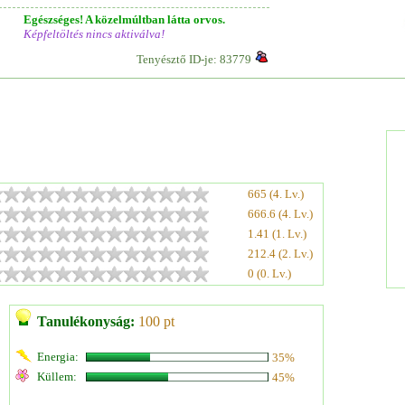
Egészséges! A közelmúltban látta orvos.
Képfeltöltés nincs aktiválva!
Tenyésztő ID-je: 83779
665 (4. Lv.)
666.6 (4. Lv.)
1.41 (1. Lv.)
212.4 (2. Lv.)
0 (0. Lv.)
Tanulékonyság:
100 pt
Energia:
35%
Küllem:
45%