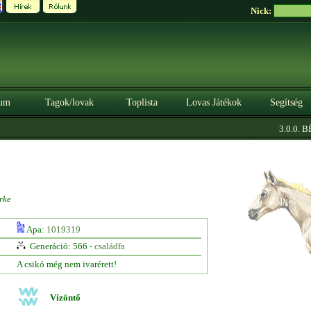
Nick:
um
Tagok/lovak
Toplista
Lovas Játékok
Segítség
3.0.0. BÉT
rke
Apa:
1019319
Generáció: 566 -
családfa
A csikó még nem ivarérett!
Vízöntő