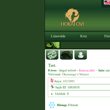
Lónevelde
Kvíz
Fór
Tart.
0 éves
-
Angol telivér -
Kancacsikó
-
Szín:
szü
Vérvonal:
Okawango‘s Winner
Anya:
1015981
Saját ID: 1063010
Utódok: 0
Hónap:
Február