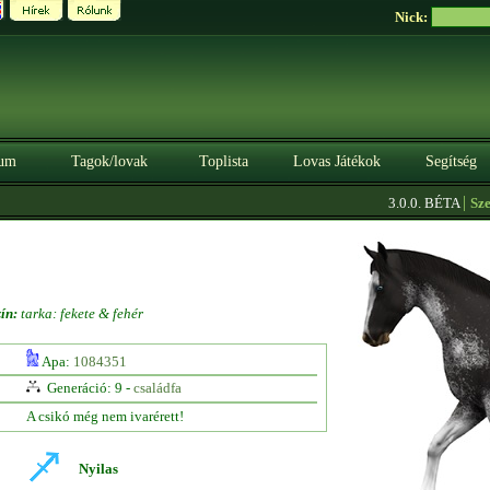
Nick:
um
Tagok/lovak
Toplista
Lovas Játékok
Segítség
|
3.0.0. BÉTA
Szerez
ín:
tarka: fekete & fehér
Apa:
1084351
Generáció: 9 -
családfa
A csikó még nem ivarérett!
Nyilas