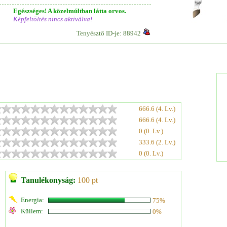
Egészséges! A közelmúltban látta orvos.
Képfeltöltés nincs aktiválva!
Tenyésztő ID-je: 88942
666.6 (4. Lv.)
666.6 (4. Lv.)
0 (0. Lv.)
333.6 (2. Lv.)
0 (0. Lv.)
Tanulékonyság:
100 pt
Energia:
75%
Küllem:
0%