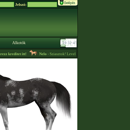
Jelszó:
Alkotók
z kreditet itt!
Nelo
- Sziasztok! Level 4-es szintű felszereléseket vásárolné