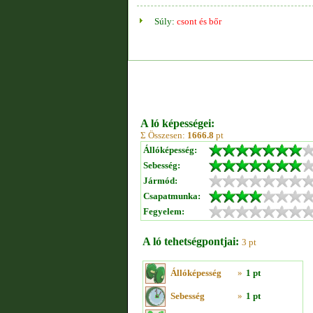
Súly:
csont és bőr
A ló képességei:
Σ Összesen:
1666.8
pt
Állóképesség:
Sebesség:
Jármód:
Csapatmunka:
Fegyelem:
A ló tehetségpontjai:
3 pt
Állóképesség
»
1 pt
Sebesség
»
1 pt