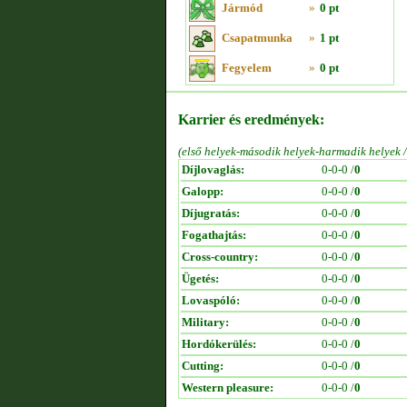
Jármód
»
0 pt
Csapatmunka
»
1 pt
Fegyelem
»
0 pt
Karrier és eredmények:
(első helyek-második helyek-harmadik helyek 
Díjlovaglás:
0-0-0 /
0
Galopp:
0-0-0 /
0
Díjugratás:
0-0-0 /
0
Fogathajtás:
0-0-0 /
0
Cross-country:
0-0-0 /
0
Ügetés:
0-0-0 /
0
Lovaspóló:
0-0-0 /
0
Military:
0-0-0 /
0
Hordókerülés:
0-0-0 /
0
Cutting:
0-0-0 /
0
Western pleasure:
0-0-0 /
0