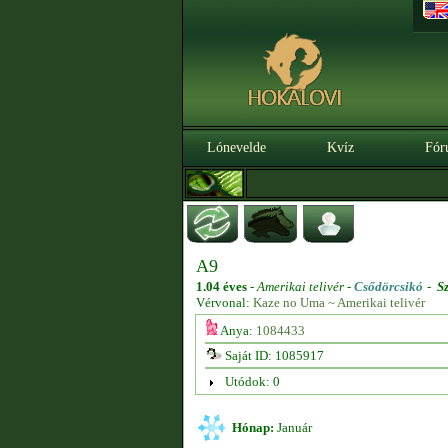
Lónevelde
Kvíz
Fór
A9
1.04 éves
-
Amerikai telivér -
Csődörcsikó
-
Sz
Vérvonal:
Kaze no Uma ~ Amerikai telivér
Anya:
1084433
Saját ID: 1085917
Utódok: 0
Hónap:
Január