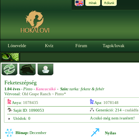
Lónevelde
Kvíz
Fórum
Tagok/lovak
Feketeszépség
1.04 éves
-
Pinto -
Kancacsikó
-
Szín:
tarka: fekete & fehér
Vérvonal:
Old Grape Ranch ~ Pinto*
Anya:
1078435
Apa:
1078148
Generáció: 214 -
családfa
Saját ID: 1090053
A csikó még nem ivarérett!
Utódok: 0
Hónap:
December
Nyilas