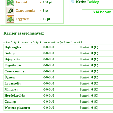
Kedv:
Boldog
Jármód
»
150 pt
Csapatmunka
»
8 pt
A ló be van 
Fegyelem
»
19 pt
Karrier és eredmények:
(első helyek-második helyek-harmadik helyek /indulások)
Díjlovaglás:
0-0-0 /
0
Pontok:
0 (C)
Galopp:
0-0-0 /
0
Pontok:
0 (C)
Díjugratás:
0-0-0 /
0
Pontok:
0 (C)
Fogathajtás:
0-0-0 /
0
Pontok:
0 (C)
Cross-country:
0-0-0 /
0
Pontok:
0 (C)
Ügetés:
0-0-0 /
0
Pontok:
0 (C)
Lovaspóló:
0-0-0 /
0
Pontok:
0 (C)
Military:
0-0-0 /
0
Pontok:
0 (C)
Hordókerülés:
0-0-0 /
0
Pontok:
0 (C)
Cutting:
0-0-0 /
0
Pontok:
0 (C)
Western pleasure:
0-0-0 /
0
Pontok:
0 (C)