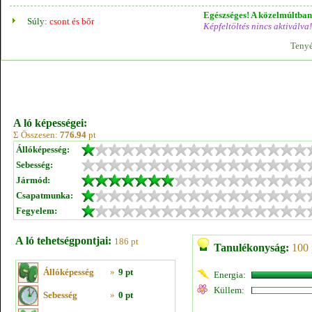
Egészséges! A közelmúltban 
Súly:
csont és bőr
Képfeltöltés nincs aktiválva!
Tenyé
A ló képességei:
Σ Összesen:
776.94
pt
Állóképesség:
Sebesség:
Jármód:
Csapatmunka:
Fegyelem:
A ló tehetségpontjai:
186 pt
Tanulékonyság:
100 
Állóképesség
»
9 pt
Energia:
Küllem:
Sebesség
»
0 pt