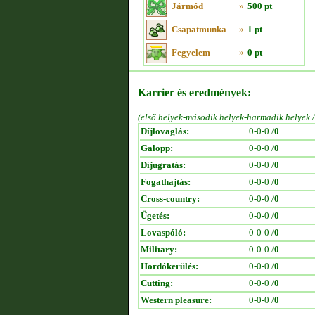
Jármód
»
500 pt
Csapatmunka
»
1 pt
Fegyelem
»
0 pt
Karrier és eredmények:
(első helyek-második helyek-harmadik helyek 
Díjlovaglás:
0-0-0 /
0
Galopp:
0-0-0 /
0
Díjugratás:
0-0-0 /
0
Fogathajtás:
0-0-0 /
0
Cross-country:
0-0-0 /
0
Ügetés:
0-0-0 /
0
Lovaspóló:
0-0-0 /
0
Military:
0-0-0 /
0
Hordókerülés:
0-0-0 /
0
Cutting:
0-0-0 /
0
Western pleasure:
0-0-0 /
0