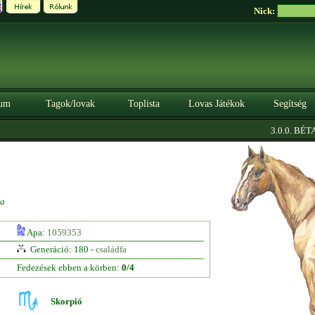
Nick:
um
Tagok/lovak
Toplista
Lovas Játékok
Segítség
|
3.0.0. BÉTA
S
ga
Apa:
1059353
Generáció: 180 -
családfa
Fedezések ebben a körben:
0/4
Skorpió