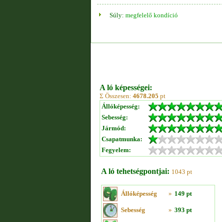
Súly:
megfelelő kondíció
A ló képességei:
Σ Összesen:
4678.205
pt
Állóképesség:
Sebesség:
Jármód:
Csapatmunka:
Fegyelem:
A ló tehetségpontjai:
1043 pt
Állóképesség
»
149 pt
Sebesség
»
393 pt