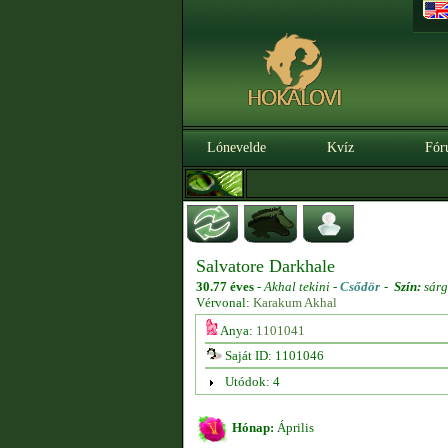
Lónevelde
Kvíz
Fór
Salvatore Darkhale
30.77 éves
-
Akhal tekini -
Csődör
-
Szín:
sár
Vérvonal:
Karakum Akhal
Anya:
1101041
Saját ID: 1101046
Utódok: 4
Hónap:
Április