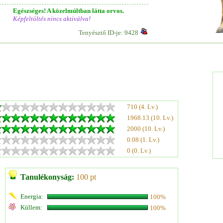
Egészséges! A közelmúltban látta orvos.
Képfeltöltés nincs aktiválva!
Tenyésztő ID-je: 9428
710 (4. Lv.)
1968.13 (10. Lv.)
2000 (10. Lv.)
0.08 (1. Lv.)
0 (0. Lv.)
Tanulékonyság:
100 pt
Energia:
100%
Küllem:
100%