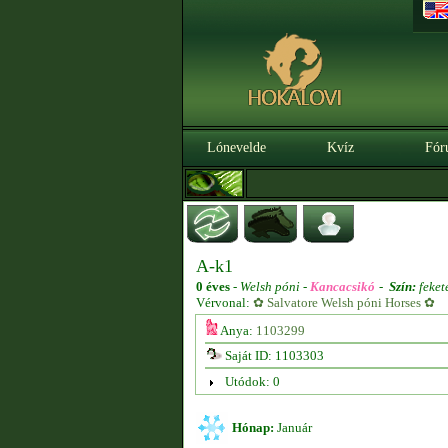
Lónevelde
Kvíz
Fór
A-k1
0 éves
-
Welsh póni -
Kancacsikó
-
Szín:
feket
Vérvonal:
✿ Salvatore Welsh póni Horses ✿
Anya:
1103299
Saját ID: 1103303
Utódok: 0
Hónap:
Január