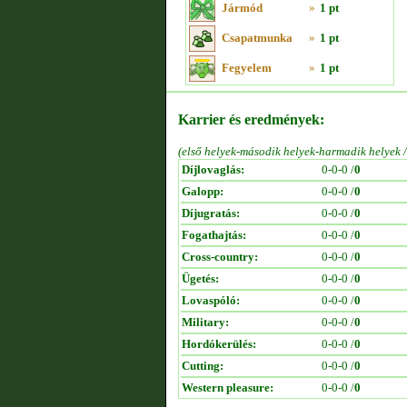
Jármód
»
1 pt
Csapatmunka
»
1 pt
Fegyelem
»
1 pt
Karrier és eredmények:
(első helyek-második helyek-harmadik helyek 
Díjlovaglás:
0-0-0 /
0
Galopp:
0-0-0 /
0
Díjugratás:
0-0-0 /
0
Fogathajtás:
0-0-0 /
0
Cross-country:
0-0-0 /
0
Ügetés:
0-0-0 /
0
Lovaspóló:
0-0-0 /
0
Military:
0-0-0 /
0
Hordókerülés:
0-0-0 /
0
Cutting:
0-0-0 /
0
Western pleasure:
0-0-0 /
0