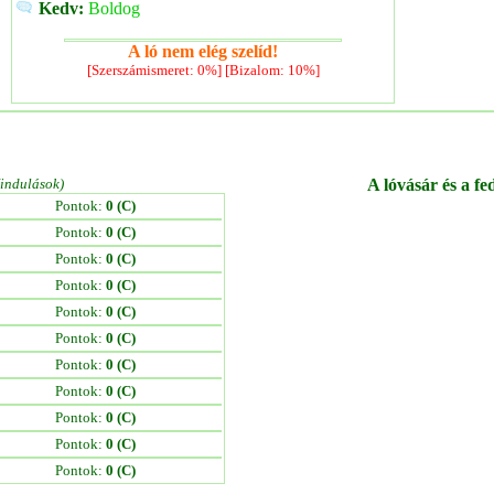
Kedv:
Boldog
A ló nem elég szelíd!
[Szerszámismeret: 0%] [Bizalom: 10%]
/indulások)
A lóvásár és a fe
Pontok:
0 (C)
Pontok:
0 (C)
Pontok:
0 (C)
Pontok:
0 (C)
Pontok:
0 (C)
Pontok:
0 (C)
Pontok:
0 (C)
Pontok:
0 (C)
Pontok:
0 (C)
Pontok:
0 (C)
Pontok:
0 (C)