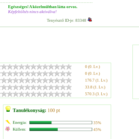
Egészséges! A közelmúltban látta orvos.
Képfeltöltés nincs aktiválva!
Tenyésztő ID-je: 83348
0 (0. Lv.)
0 (0. Lv.)
176.7 (1. Lv.)
33.8 (1. Lv.)
570.3 (3. Lv.)
Tanulékonyság:
100 pt
Energia:
35%
Küllem:
45%