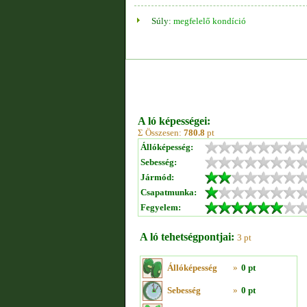
Súly:
megfelelő kondíció
A ló képességei:
Σ Összesen:
780.8
pt
Állóképesség:
Sebesség:
Jármód:
Csapatmunka:
Fegyelem:
A ló tehetségpontjai:
3 pt
Állóképesség
»
0 pt
Sebesség
»
0 pt