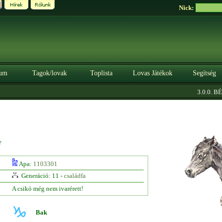
Nick:
um
Tagok/lovak
Toplista
Lovas Játékok
Segítség
3.0.0. BÉT
e
Apa:
1103301
Generáció: 11 -
családfa
A csikó még nem ivarérett!
Bak