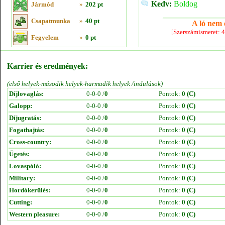
Kedv:
Boldog
Jármód
»
202 pt
Csapatmunka
»
40 pt
A ló nem e
[Szerszámismeret: 
Fegyelem
»
0 pt
Karrier és eredmények:
(első helyek-második helyek-harmadik helyek /indulások)
Díjlovaglás:
0-0-0 /
0
Pontok:
0 (C)
Galopp:
0-0-0 /
0
Pontok:
0 (C)
Díjugratás:
0-0-0 /
0
Pontok:
0 (C)
Fogathajtás:
0-0-0 /
0
Pontok:
0 (C)
Cross-country:
0-0-0 /
0
Pontok:
0 (C)
Ügetés:
0-0-0 /
0
Pontok:
0 (C)
Lovaspóló:
0-0-0 /
0
Pontok:
0 (C)
Military:
0-0-0 /
0
Pontok:
0 (C)
Hordókerülés:
0-0-0 /
0
Pontok:
0 (C)
Cutting:
0-0-0 /
0
Pontok:
0 (C)
Western pleasure:
0-0-0 /
0
Pontok:
0 (C)