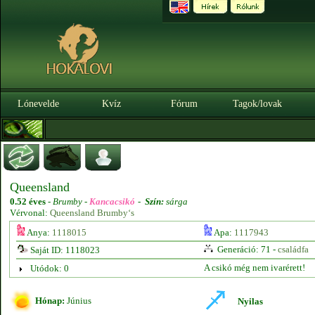
Lónevelde
Kvíz
Fórum
Tagok/lovak
Queensland
0.52 éves
-
Brumby -
Kancacsikó
-
Szín:
sárga
Vérvonal:
Queensland Brumby‘s
Anya:
1118015
Apa:
1117943
Generáció: 71 -
családfa
Saját ID: 1118023
A csikó még nem ivarérett!
Utódok: 0
Hónap:
Június
Nyilas