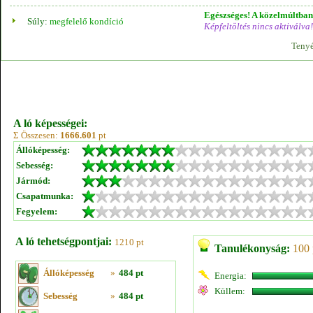
Egészséges! A közelmúltban 
Súly:
megfelelő kondíció
Képfeltöltés nincs aktiválva!
Tenyé
A ló képességei:
Σ Összesen:
1666.601
pt
Állóképesség:
Sebesség:
Jármód:
Csapatmunka:
Fegyelem:
A ló tehetségpontjai:
1210 pt
Tanulékonyság:
100 
Állóképesség
»
484 pt
Energia:
Küllem:
Sebesség
»
484 pt