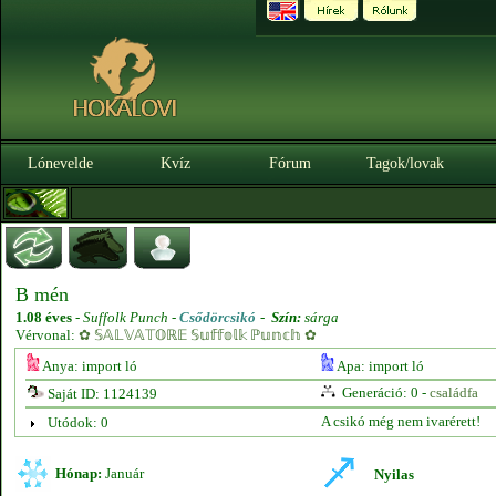
Lónevelde
Kvíz
Fórum
Tagok/lovak
B mén
1.08 éves
-
Suffolk Punch -
Csődörcsikó
-
Szín:
sárga
Vérvonal:
✿ 𝕊𝔸𝕃𝕍𝔸𝕋𝕆ℝ𝔼 𝕊𝕦𝕗𝕗𝕠𝕝𝕜 ℙ𝕦𝕟𝕔𝕙 ✿
Anya: import ló
Apa: import ló
Generáció: 0 -
családfa
Saját ID: 1124139
A csikó még nem ivarérett!
Utódok: 0
Hónap:
Január
Nyilas