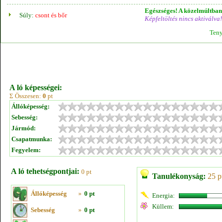
Egészséges! A közelmúltban 
Súly:
csont és bőr
Képfeltöltés nincs aktiválva!
Teny
A ló képességei:
Σ Összesen:
0
pt
Állóképesség:
Sebesség:
Jármód:
Csapatmunka:
Fegyelem:
A ló tehetségpontjai:
0 pt
Tanulékonyság:
25 p
Állóképesség
»
0 pt
Energia:
Küllem:
Sebesség
»
0 pt