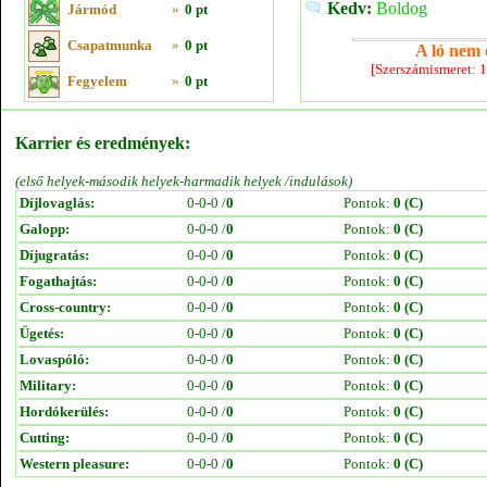
Kedv:
Boldog
Jármód
»
0 pt
Csapatmunka
»
0 pt
A ló nem e
[Szerszámismeret: 
Fegyelem
»
0 pt
Karrier és eredmények:
(első helyek-második helyek-harmadik helyek /indulások)
Díjlovaglás:
0-0-0 /
0
Pontok:
0 (C)
Galopp:
0-0-0 /
0
Pontok:
0 (C)
Díjugratás:
0-0-0 /
0
Pontok:
0 (C)
Fogathajtás:
0-0-0 /
0
Pontok:
0 (C)
Cross-country:
0-0-0 /
0
Pontok:
0 (C)
Ügetés:
0-0-0 /
0
Pontok:
0 (C)
Lovaspóló:
0-0-0 /
0
Pontok:
0 (C)
Military:
0-0-0 /
0
Pontok:
0 (C)
Hordókerülés:
0-0-0 /
0
Pontok:
0 (C)
Cutting:
0-0-0 /
0
Pontok:
0 (C)
Western pleasure:
0-0-0 /
0
Pontok:
0 (C)