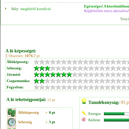
Egészséges! A közelmúltban 
Súly:
megfelelő kondíció
Képfeltöltés nincs aktiválva!
Tenyé
A ló képességei:
Σ Összesen:
1076.7
pt
Állóképesség:
Sebesség:
Jármód:
Csapatmunka:
Fegyelem:
A ló tehetségpontjai:
12 pt
Tanulékonyság:
95 p
Állóképesség
»
0 pt
Energia:
Küllem:
Sebesség
»
3 pt