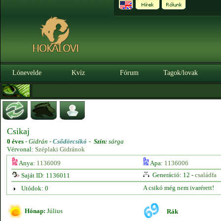
Lónevelde
Kvíz
Fórum
Tagok/lovak
Csikaj
0 éves
-
Gidrán -
Csődörcsikó
-
Szín:
sárga
Vérvonal:
Széplaki Gidránok
Anya:
1136009
Apa:
1136006
Generáció: 12 -
családfa
Saját ID: 1136011
A csikó még nem ivarérett!
Utódok: 0
Hónap:
Július
Rák