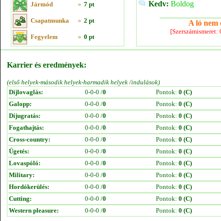
Kedv:
Boldog
Jármód
»
7 pt
Csapatmunka
»
2 pt
A ló nem e
[Szerszámismeret:
Fegyelem
»
0 pt
Karrier és eredmények:
(első helyek-második helyek-harmadik helyek /indulások)
Díjlovaglás:
0-0-0 /
0
Pontok:
0 (C)
Galopp:
0-0-0 /
0
Pontok:
0 (C)
Díjugratás:
0-0-0 /
0
Pontok:
0 (C)
Fogathajtás:
0-0-0 /
0
Pontok:
0 (C)
Cross-country:
0-0-0 /
0
Pontok:
0 (C)
Ügetés:
0-0-0 /
0
Pontok:
0 (C)
Lovaspóló:
0-0-0 /
0
Pontok:
0 (C)
Military:
0-0-0 /
0
Pontok:
0 (C)
Hordókerülés:
0-0-0 /
0
Pontok:
0 (C)
Cutting:
0-0-0 /
0
Pontok:
0 (C)
Western pleasure:
0-0-0 /
0
Pontok:
0 (C)