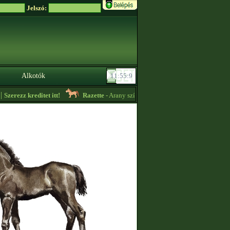
Jelszó:
Alkotók
zerezz kreditet itt!
Razette
- Arany színű import akhal tekét vennék! -
15:1