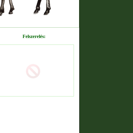
Felszerelés: