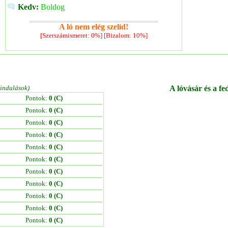
Kedv:
Boldog
A ló nem elég szelíd!
[Szerszámismeret: 0%] [Bizalom: 10%]
/indulások)
A lóvásár és a fe
Pontok:
0 (C)
Pontok:
0 (C)
Pontok:
0 (C)
Pontok:
0 (C)
Pontok:
0 (C)
Pontok:
0 (C)
Pontok:
0 (C)
Pontok:
0 (C)
Pontok:
0 (C)
Pontok:
0 (C)
Pontok:
0 (C)