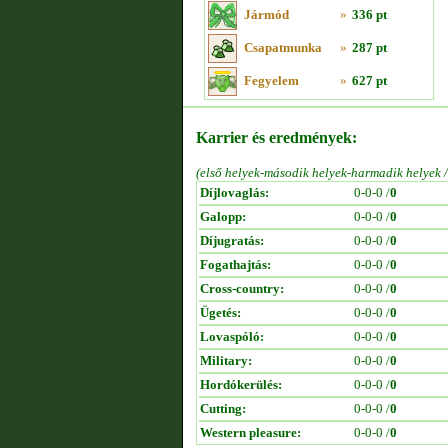
Jármód
»
336 pt
Csapatmunka
»
287 pt
Fegyelem
»
627 pt
Karrier és eredmények:
(első helyek-második helyek-harmadik helyek 
Díjlovaglás:
0-0-0 /
0
Galopp:
0-0-0 /
0
Díjugratás:
0-0-0 /
0
Fogathajtás:
0-0-0 /
0
Cross-country:
0-0-0 /
0
Ügetés:
0-0-0 /
0
Lovaspóló:
0-0-0 /
0
Military:
0-0-0 /
0
Hordókerülés:
0-0-0 /
0
Cutting:
0-0-0 /
0
Western pleasure:
0-0-0 /
0