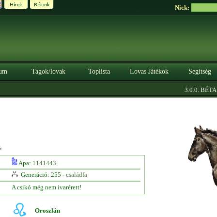
Nick:
um
Tagok/lovak
Toplista
Lovas Játékok
Segítség
|
3.0.0. BÉTA
S
s
Apa:
1141443
Generáció: 255 -
családfa
A csikó még nem ivarérett!
Oroszlán