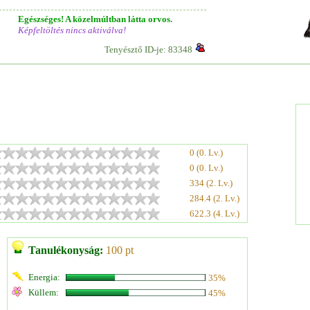
Egészséges! A közelmúltban látta orvos.
Képfeltöltés nincs aktiválva!
Tenyésztő ID-je: 83348
0 (0. Lv.)
0 (0. Lv.)
334 (2. Lv.)
284.4 (2. Lv.)
622.3 (4. Lv.)
Tanulékonyság:
100 pt
Energia:
35%
Küllem:
45%