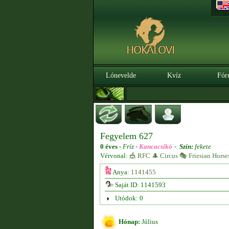
Lónevelde
Kvíz
Fór
Fegyelem 627
0 éves
-
Fríz -
Kancacsikó
-
Szín:
fekete
Vérvonal:
🎪 RFC 🎩 Circus 🎭 Friesian Horse
Anya:
1141455
Saját ID: 1141593
Utódok: 0
Hónap:
Július