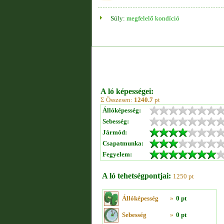
Súly:
megfelelő kondíció
A ló képességei:
Σ Összesen:
1240.7
pt
Állóképesség:
Sebesség:
Jármód:
Csapatmunka:
Fegyelem:
A ló tehetségpontjai:
1250 pt
Állóképesség
»
0 pt
Sebesség
»
0 pt