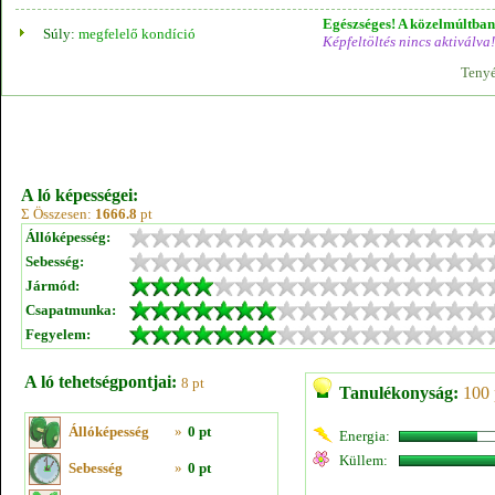
Egészséges! A közelmúltban 
Súly:
megfelelő kondíció
Képfeltöltés nincs aktiválva!
Tenyé
A ló képességei:
Σ Összesen:
1666.8
pt
Állóképesség:
Sebesség:
Jármód:
Csapatmunka:
Fegyelem:
A ló tehetségpontjai:
8 pt
Tanulékonyság:
100 
Állóképesség
»
0 pt
Energia:
Küllem:
Sebesség
»
0 pt