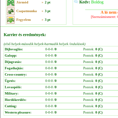
Kedv:
Boldog
Jármód
»
2 pt
Csapatmunka
»
3 pt
A ló nem e
[Szerszámismeret:
Fegyelem
»
3 pt
Karrier és eredmények:
(első helyek-második helyek-harmadik helyek /indulások)
Díjlovaglás:
0-0-0 /
0
Pontok:
0 (C)
Galopp:
0-0-0 /
0
Pontok:
0 (C)
Díjugratás:
0-0-0 /
0
Pontok:
0 (C)
Fogathajtás:
0-0-0 /
0
Pontok:
0 (C)
Cross-country:
0-0-0 /
0
Pontok:
0 (C)
Ügetés:
0-0-0 /
0
Pontok:
0 (C)
Lovaspóló:
0-0-0 /
0
Pontok:
0 (C)
Military:
0-0-0 /
0
Pontok:
0 (C)
Hordókerülés:
0-0-0 /
0
Pontok:
0 (C)
Cutting:
0-0-0 /
0
Pontok:
0 (C)
Western pleasure:
0-0-0 /
0
Pontok:
0 (C)