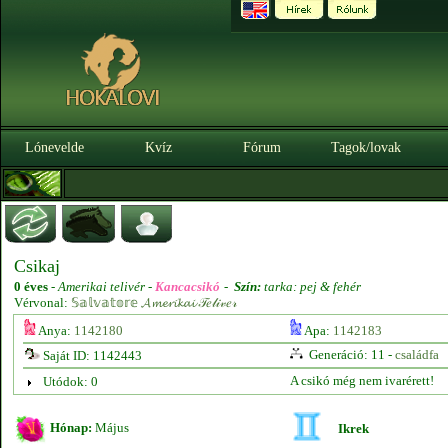
Lónevelde
Kvíz
Fórum
Tagok/lovak
Csikaj
0 éves
-
Amerikai telivér -
Kancacsikó
-
Szín:
tarka: pej & fehér
Vérvonal:
𝕊𝕒𝕝𝕧𝕒𝕥𝕠𝕣𝕖 𝓐𝓶𝓮𝓻𝓲𝓴𝓪𝓲 𝒯𝑒𝓁𝒾𝓋𝑒𝓇
Anya:
1142180
Apa:
1142183
Generáció: 11 -
családfa
Saját ID: 1142443
A csikó még nem ivarérett!
Utódok: 0
Hónap:
Május
Ikrek